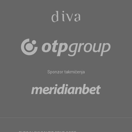
Sponzor takmičenja