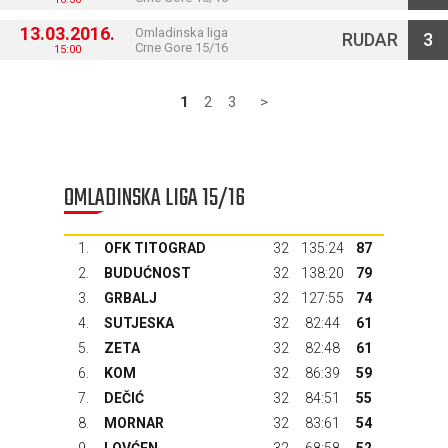
13.03.2016.
Omladinska liga
RUDAR
3
Crne Gore 15/16
15:00
1
2
3
>
OMLADINSKA LIGA 15/16
1.
OFK TITOGRAD
32
135:24
87
2.
BUDUĆNOST
32
138:20
79
3.
GRBALJ
32
127:55
74
4.
SUTJESKA
32
82:44
61
5.
ZETA
32
82:48
61
6.
KOM
32
86:39
59
7.
DEČIĆ
32
84:51
55
8.
MORNAR
32
83:61
54