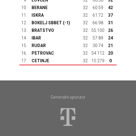
9.
LOVĆEN
32
68:58
52
10.
BERANE
32
60:59
42
11.
ISKRA
32
61:72
37
12.
BOKELJ SBBET
(-1)
32
66:98
31
13.
BRATSTVO
32
55:100
26
14.
IBAR
32
57:89
24
15.
RUDAR
32
30:74
21
16.
PETROVAC
32
54:112
20
17.
CETINJE
32
15:279
0
Generalni sponzor