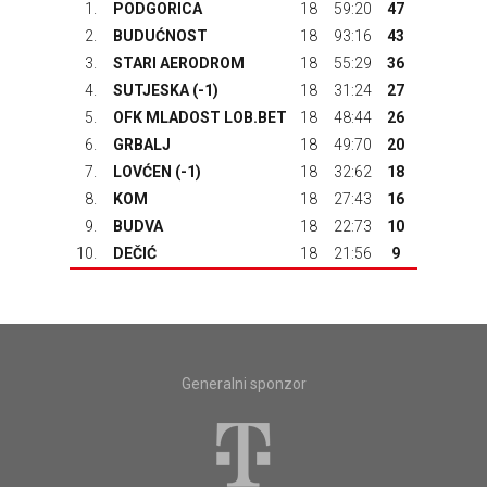
1.
PODGORICA
18
59:20
47
2.
BUDUĆNOST
18
93:16
43
3.
STARI AERODROM
18
55:29
36
4.
SUTJESKA
(-1)
18
31:24
27
5.
OFK MLADOST LOB.BET
18
48:44
26
6.
GRBALJ
18
49:70
20
7.
LOVĆEN
(-1)
18
32:62
18
8.
KOM
18
27:43
16
9.
BUDVA
18
22:73
10
10.
DEČIĆ
18
21:56
9
Generalni sponzor