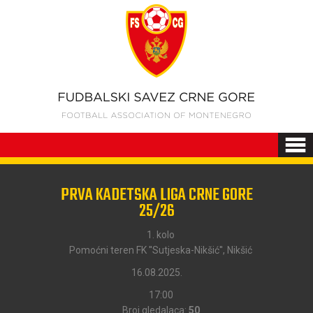
PRVA KADETSKA LIGA CRNE GORE
25/26
1. kolo
Pomoćni teren FK ''Sutjeska-Nikšić'', Nikšić
16.08.2025.
17:00
Broj gledalaca:
50