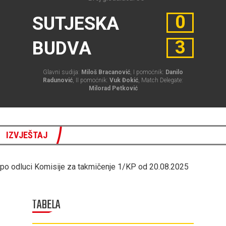
0
SUTJESKA
3
BUDVA
Glavni sudija:
Miloš Bracanović
, I pomoćnik:
Danilo
Radunović
, II pomoćnik:
Vuk Đokić
, Match Delegate:
Milorad Petković
IZVJEŠTAJ
po odluci Komisije za takmičenje 1/KP od 20.08.2025
TABELA