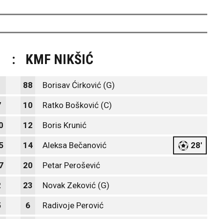
M
:
KMF NIKŠIĆ
1
88
Borisav Ćirković (G)
7
10
Ratko Bošković (C)
0
12
Boris Krunić
5
14
Aleksa Bečanović
28'
7
20
Petar Perošević
2
23
Novak Zeković (G)
5
6
Radivoje Perović