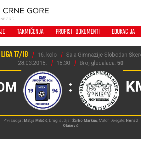
IJE
TAKMIČENJA
PROPISI I DOKUMENTI
EDUKACIJA
LIGA 17/18
16. kolo
Sala Gimnazije Slobodan Šker
28.03.2018.
18:30
Broj gledalaca:
50
:
K
DOM
Prvi sudija :
Matija Milačić
, Drugi sudija :
Žarko Markuš
, Match Delegate:
Nenad
Otašević