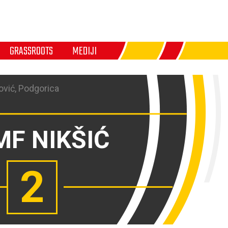
GRASSROOTS
MEDIJI
ović, Podgorica
MF NIKŠIĆ
2