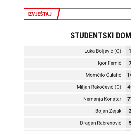
IZVJEŠTAJ
STUDENTSKI DO
Luka Boljević (G)
Igor Femić
Momčilo Ćulafić
1
Miljan Rakočević (C)
4
Nemanja Konatar
7
Bojan Zejak
Dragan Rabrenović