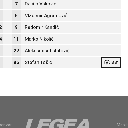
8
7
Danilo Vuković
9
8
Vladimir Agramović
2
9
Radomir Kandić
4
11
Marko Nikolić
22
Aleksandar Lalatović
86
Stefan Tošić
33'
sponzor
Mobili