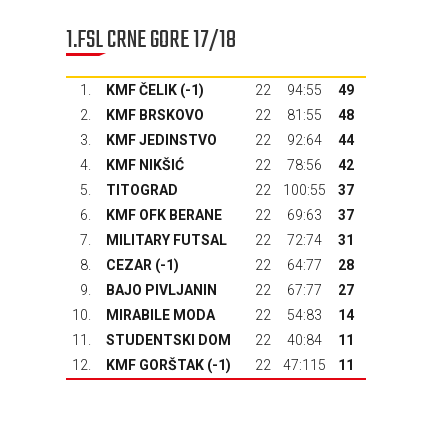
1.FSL CRNE GORE 17/18
1.
KMF ČELIK (-1)
22
94:55
49
2.
KMF BRSKOVO
22
81:55
48
3.
KMF JEDINSTVO
22
92:64
44
4.
KMF NIKŠIĆ
22
78:56
42
5.
TITOGRAD
22
100:55
37
6.
KMF OFK BERANE
22
69:63
37
7.
MILITARY FUTSAL
22
72:74
31
8.
CEZAR (-1)
22
64:77
28
9.
BAJO PIVLJANIN
22
67:77
27
10.
MIRABILE MODA
22
54:83
14
11.
STUDENTSKI DOM
22
40:84
11
12.
KMF GORŠTAK
(-1)
22
47:115
11