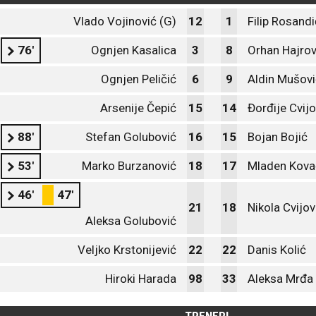
Vlado Vojinović (G)
12
1
Filip Rosandi
76'
Ognjen Kasalica
3
8
Orhan Hajrov
Ognjen Peličić
6
9
Aldin Mušovi
Arsenije Čepić
15
14
Đorđije Cvijo
88'
Stefan Golubović
16
15
Bojan Bojić
53'
Marko Burzanović
18
17
Mladen Kova
46'
47'
21
18
Nikola Cvijov
Aleksa Golubović
Veljko Krstonijević
22
22
Danis Kolić
Hiroki Harada
98
33
Aleksa Mrđa