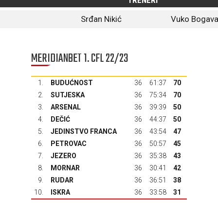
TRENERI
Srđan Nikić
Vuko Bogav
MERIDIANBET 1. CFL 22/23
1.
BUDUĆNOST
36
61:37
70
2.
SUTJESKA
36
75:34
70
3.
ARSENAL
36
39:39
50
4.
DEČIĆ
36
44:37
50
5.
JEDINSTVO FRANCA
36
43:54
47
6.
PETROVAC
36
50:57
45
7.
JEZERO
36
35:38
43
8.
MORNAR
36
30:41
42
9.
RUDAR
36
36:51
38
10.
ISKRA
36
33:58
31