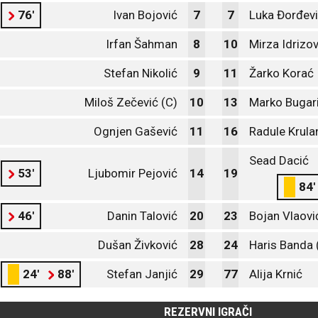
76'
Ivan Bojović
7
7
Luka Đorđev
Irfan Šahman
8
10
Mirza Idrizov
Stefan Nikolić
9
11
Žarko Korać
Miloš Zečević (C)
10
13
Marko Bugar
Ognjen Gašević
11
16
Radule Krula
Sead Dacić
53'
Ljubomir Pejović
14
19
84'
46'
Danin Talović
20
23
Bojan Vlaovi
Dušan Živković
28
24
Haris Banda 
24'
88'
Stefan Janjić
29
77
Alija Krnić
REZERVNI IGRAČI