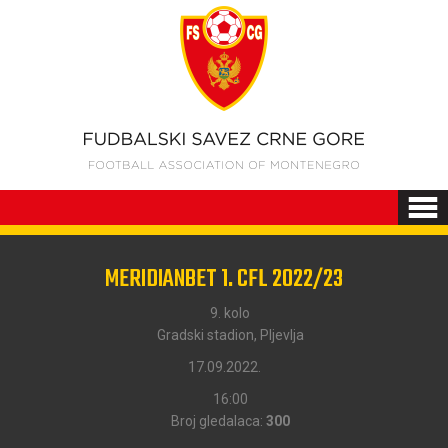
MERIDIANBET 1. CFL 2022/23
9. kolo
Gradski stadion, Pljevlja
17.09.2022.
16:00
Broj gledalaca:
300