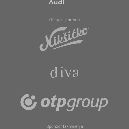
Oficijelni partneri
Sponzor takmičenja