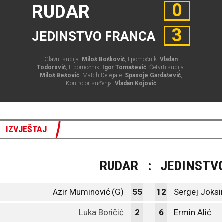
0
RUDAR
3
JEDINSTVO FRANCA
Glavni sudija:
Miloš Bošković
, I pomoćnik:
Vladan
Todorović
, II pomoćnik:
Igor Tomašević
, Četvrti sudija:
Miloš Bešović
, Match Delegate:
Spasoje Gardašević
,
Kontrolor suđenja:
Vladan Kojović
IZVJEŠTAJ
RUDAR
:
JEDINSTV
Azir Muminović (G)
55
12
Sergej Joksi
Luka Boričić
2
6
Ermin Alić