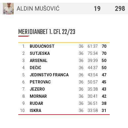
19
298
ALDIN MUŠOVIĆ
MERIDIANBET 1. CFL 22/23
1.
BUDUĆNOST
36
61:37
70
2.
SUTJESKA
36
75:34
70
3.
ARSENAL
36
39:39
50
4.
DEČIĆ
36
44:37
50
5.
JEDINSTVO FRANCA
36
43:54
47
6.
PETROVAC
36
50:57
45
7.
JEZERO
36
35:38
43
8.
MORNAR
36
30:41
42
9.
RUDAR
36
36:51
38
10.
ISKRA
36
33:58
31