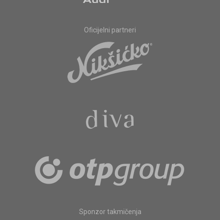
Oficijelni partneri
Sponzor takmičenja