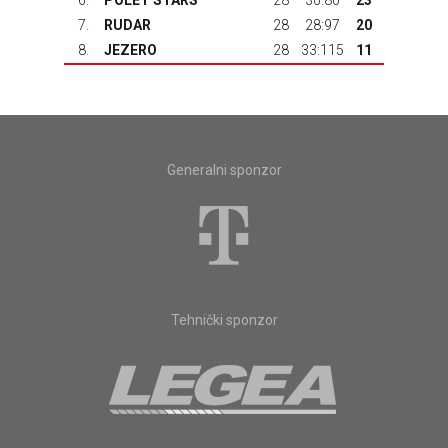
6.
POLET STARS
28
30:80
23
7.
RUDAR
28
28:97
20
8.
JEZERO
28
33:115
11
Generalni sponzor
Tehnički sponzor