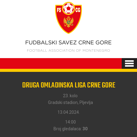
DRUGA OMLADINSKA LIGA CRNE GORE
23. kolo
Gradski stadion, Pljevlja
13.04.2024.
14:00
Broj gledalaca:
30