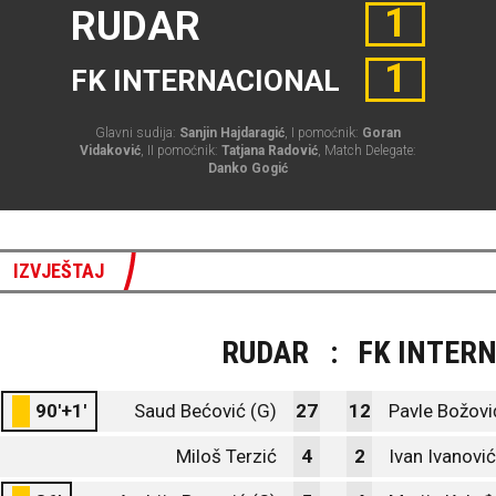
1
RUDAR
1
FK INTERNACIONAL
Glavni sudija:
Sanjin Hajdaragić
, I pomoćnik:
Goran
Vidaković
, II pomoćnik:
Tatjana Radović
, Match Delegate:
Danko Gogić
IZVJEŠTAJ
RUDAR
:
FK INTER
90'+1'
Saud Bećović (G)
27
12
Pavle Božovi
Miloš Terzić
4
2
Ivan Ivanović