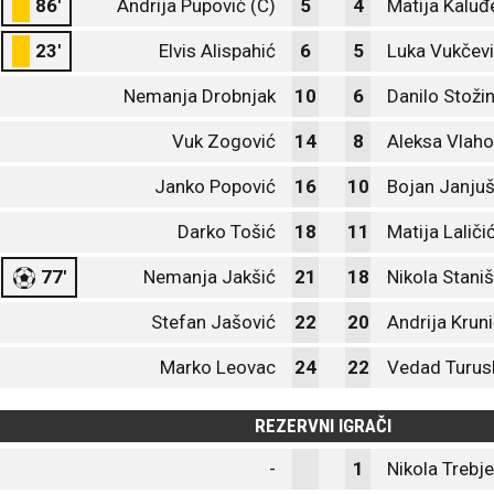
86'
Andrija Pupović (C)
5
4
Matija Kaluđ
23'
Elvis Alispahić
6
5
Luka Vukčev
Nemanja Drobnjak
10
6
Danilo Stožin
Vuk Zogović
14
8
Aleksa Vlaho
Janko Popović
16
10
Bojan Janjuš
Darko Tošić
18
11
Matija Laliči
77'
Nemanja Jakšić
21
18
Nikola Staniš
Stefan Jašović
22
20
Andrija Krun
Marko Leovac
24
22
Vedad Turus
REZERVNI IGRAČI
-
1
Nikola Trebj