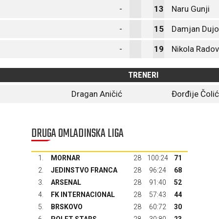
-
13
Naru Gunji
-
15
Damjan Dujo
-
19
Nikola Radov
TRENERI
Dragan Aničić
Đorđije Čolić
DRUGA OMLADINSKA LIGA
1.
MORNAR
28
100:24
71
2.
JEDINSTVO FRANCA
28
96:24
68
3.
ARSENAL
28
91:40
52
4.
FK INTERNACIONAL
28
57:43
44
5.
BRSKOVO
28
60:72
30