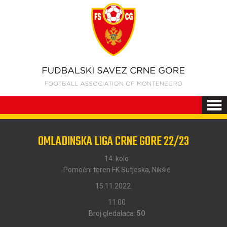
OMLADINSKA LIGA CRNE GORE 22/23
14. kolo
Pomoćni teren FK Sutjeska, Nikšić
15.11.2022.
11:00
Broj gledalaca:
50