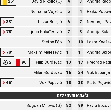
25'
David Nikolić (C)
4
3
Andrija Rado
Nemanja Vujačić
5
4
Rajko Popov
33'
Lazar Bulajić
6
7
Nemanja Pav
78'
Ljubo Kaluđerović
7
8
Andrija Bulat
Stefan Ećo
9
10
Lazar Knežev
78'
Maksim Malešević
11
11
Andrija Skro
2'
90'
Filip Đurđevac
13
17
Predrag Radi
Milan Đurđevac
16
24
Vuk Bubanja
66'
Vuk Papović
18
33
Risto Pejovi
REZERVNI IGRAČI
Bogdan Milović (G)
82
99
Pavle Božovi