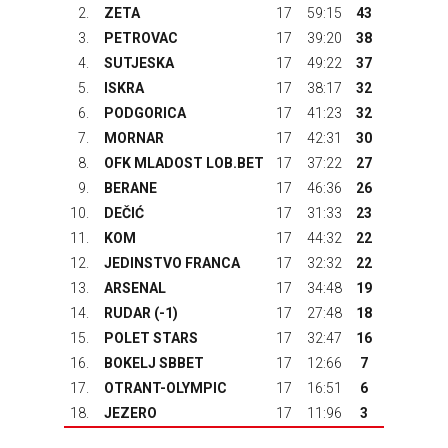
2.
ZETA
17
59:15
43
3.
PETROVAC
17
39:20
38
4.
SUTJESKA
17
49:22
37
5.
ISKRA
17
38:17
32
6.
PODGORICA
17
41:23
32
7.
MORNAR
17
42:31
30
8.
OFK MLADOST LOB.BET
17
37:22
27
9.
BERANE
17
46:36
26
10.
DEČIĆ
17
31:33
23
11.
KOM
17
44:32
22
12.
JEDINSTVO FRANCA
17
32:32
22
13.
ARSENAL
17
34:48
19
14.
RUDAR
(-1)
17
27:48
18
15.
POLET STARS
17
32:47
16
16.
BOKELJ SBBET
17
12:66
7
17.
OTRANT-OLYMPIC
17
16:51
6
18.
JEZERO
17
11:96
3