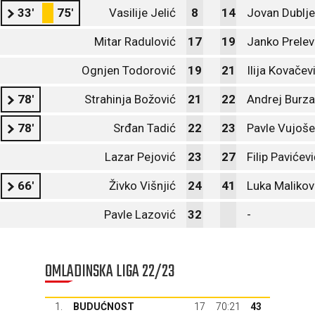
33'
75'
Vasilije Jelić
8
14
Jovan Dublje
Mitar Radulović
17
19
Janko Prelev
Ognjen Todorović
19
21
Ilija Kovačev
78'
Strahinja Božović
21
22
Andrej Burza
78'
Srđan Tadić
22
23
Pavle Vujoše
Lazar Pejović
23
27
Filip Pavićev
66'
Živko Višnjić
24
41
Luka Malikov
Pavle Lazović
32
-
OMLADINSKA LIGA 22/23
1.
BUDUĆNOST
17
70:21
43