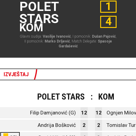
POLET
1
STARS
4
KOM
Glavni sudija:
Vasilije Ivanović
, I pomoćnik:
Dušan Pajović
,
II pomoćnik:
Marko Drljević
, Match Delegate:
Spasoje
Gardašević
IZVJEŠTAJ
POLET STARS
:
KOM
Filip Damjanović (G)
12
12
Ognjen Milov
Andrija Bošković
2
2
Tomislav Tur