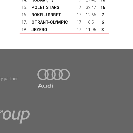
14.
RUDAR
(-1)
17
27:48
18
15.
POLET STARS
17
32:47
16
16.
BOKELJ SBBET
17
12:66
7
17.
OTRANT-OLYMPIC
17
16:51
6
18.
JEZERO
17
11:96
3
ty partner