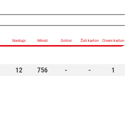
Nastupi
Minuti
Golovi
Žuti karton
Crveni karton
12
756
-
-
1