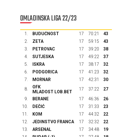
OMLADINSKA LIGA 22/23
1.
BUDUĆNOST
17
70:21
43
2.
ZETA
17
59:15
43
3.
PETROVAC
17
39:20
38
4.
SUTJESKA
17
49:22
37
5.
ISKRA
17
38:17
32
6.
PODGORICA
17
41:23
32
7.
MORNAR
17
42:31
30
OFK
8.
17
37:22
27
MLADOST LOB.BET
9.
BERANE
17
46:36
26
10.
DEČIĆ
17
31:33
23
11.
KOM
17
44:32
22
12.
JEDINSTVO FRANCA
17
32:32
22
13.
ARSENAL
17
34:48
19