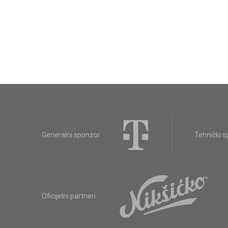
Generalni sponzor
Tehnički 
Oficijelni partneri