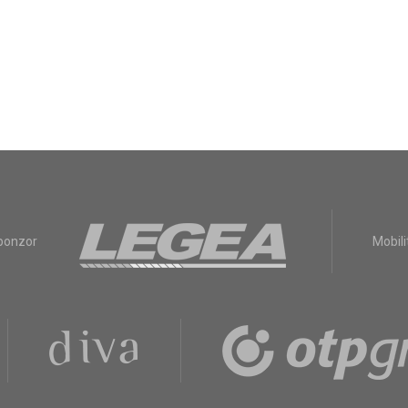
sponzor
Mobili