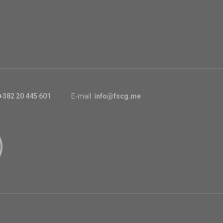
+382 20 445 601
E-mail:
info@fscg.me