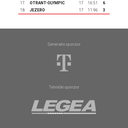
17.
OTRANT-OLYMPIC
17
16:51
6
18.
JEZERO
17
11:96
3
Generalni sponzor
Tehnički sponzor