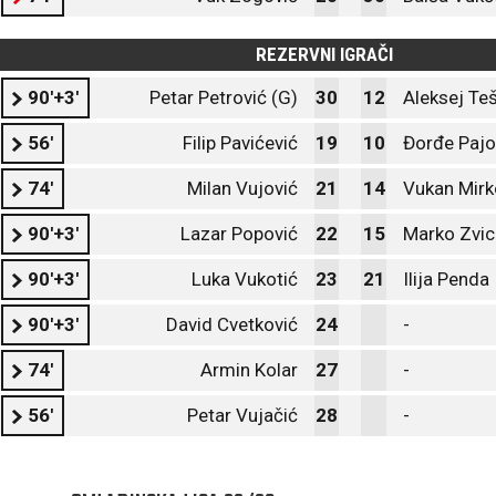
REZERVNI IGRAČI
90'+3'
Petar Petrović (G)
30
12
Aleksej Teš
56'
Filip Pavićević
19
10
Đorđe Pajo
74'
Milan Vujović
21
14
Vukan Mirk
90'+3'
Lazar Popović
22
15
Marko Zvic
90'+3'
Luka Vukotić
23
21
Ilija Penda
90'+3'
David Cvetković
24
-
74'
Armin Kolar
27
-
56'
Petar Vujačić
28
-