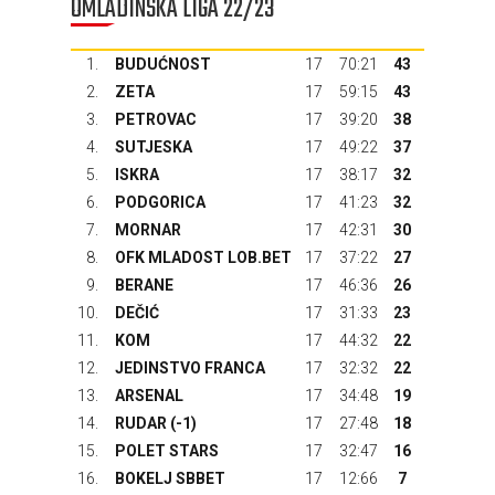
OMLADINSKA LIGA 22/23
1.
BUDUĆNOST
17
70:21
43
2.
ZETA
17
59:15
43
3.
PETROVAC
17
39:20
38
4.
SUTJESKA
17
49:22
37
5.
ISKRA
17
38:17
32
6.
PODGORICA
17
41:23
32
7.
MORNAR
17
42:31
30
8.
OFK MLADOST LOB.BET
17
37:22
27
9.
BERANE
17
46:36
26
10.
DEČIĆ
17
31:33
23
11.
KOM
17
44:32
22
12.
JEDINSTVO FRANCA
17
32:32
22
13.
ARSENAL
17
34:48
19
14.
RUDAR
(-1)
17
27:48
18
15.
POLET STARS
17
32:47
16
16.
BOKELJ SBBET
17
12:66
7