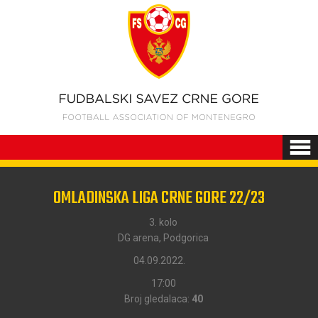
OMLADINSKA LIGA CRNE GORE 22/23
3. kolo
DG arena, Podgorica
04.09.2022.
17:00
Broj gledalaca:
40