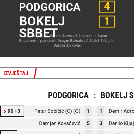
4
PODGORICA
BOKELJ
1
SBBET
Glavni sudija:
Velimir Novović
, I pomoćnik:
Lazar
Radulović
, II pomoćnik:
Dragan Ražnatović
, Match Delegate:
Dalibor Živković
IZVJEŠTAJ
PODGORICA
:
BOKELJ 
90'+3'
Petar Bobičić (C) (G)
1
1
Demir Adro
Damjan Kovačević
5
3
Danilo Klja