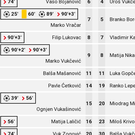
74'
Vaso Bojanović
6
4
Uroš Vukče
25'
60'
89'
90'+3'
7
5
Branko Bor
Marko Vračar
90'+3'
Filip Lukovac
8
7
Vladimir K
90'+2'
90'+3'
9
8
Matija Nika
Marko Vukčević
Balša Mašanović
11
11
Luka Gopče
Pavle Ćetković
14
19
Ranko Lepe
39'
56'
15
20
Miodrag Mi
Ognjen Vukašinović
56'
Matija Laličić
16
23
Miloš Krivo
74'
Vuk Zogović
20
30
Balša Vukč