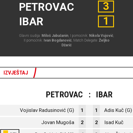
3
PETROVAC
1
IBAR
Glavni sudija:
Miloš Jabučanin
, I pomoćnik:
Nikola Vujović
,
II pomoćnik:
Ivan Bogdanović
, Match Delegate:
Željko
Džarić
IZVJEŠTAJ
PETROVAC
:
IBAR
Vojislav Radusinović (G)
1
1
Adis Kuč (G)
Jovan Mugoša
2
2
Isad Kuč