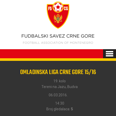
OMLADINSKA LIGA CRNE GORE 15/16
19. kolo
Tereni na Jazu, Budva
06.03.2016.
14:30
Broj gledalaca:
5