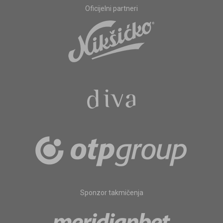
Oficijelni partneri
Sponzor takmičenja