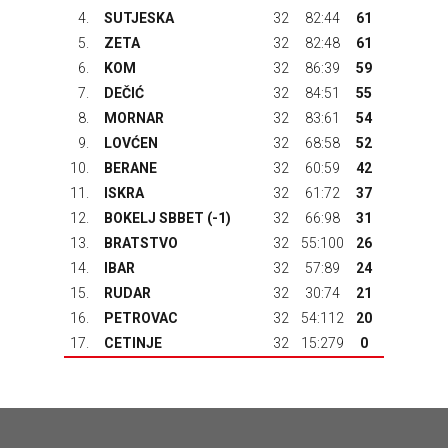
4.
SUTJESKA
32
82:44
61
5.
ZETA
32
82:48
61
6.
KOM
32
86:39
59
7.
DEČIĆ
32
84:51
55
8.
MORNAR
32
83:61
54
9.
LOVĆEN
32
68:58
52
10.
BERANE
32
60:59
42
11.
ISKRA
32
61:72
37
12.
BOKELJ SBBET
(-1)
32
66:98
31
13.
BRATSTVO
32
55:100
26
14.
IBAR
32
57:89
24
15.
RUDAR
32
30:74
21
16.
PETROVAC
32
54:112
20
17.
CETINJE
32
15:279
0