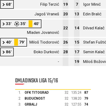
68'
Filip Terzić
19
7
Igor Minić
Jagoš Vraneš
20
13
Edin Bralić
33'
35'
40'
22
14
Dilvad Kalač
Mladen Jovanović
40'
79'
Miloš Tiodorović
26
15
Stefan Fušti
86'
Đoko Durković
28
17
Semin Kalač
-
19
Miloš Božovi
OMLADINSKA LIGA 15/16
1.
OFK TITOGRAD
32
135:24
87
2.
BUDUĆNOST
32
138:20
79
3.
GRBALJ
32
127:55
74