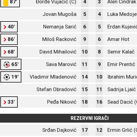
87'
Đorđe Vujačić (C)
4
3
Alen Čindrak
Jovan Mugoša
5
4
Luka Medoje
40'
Nemanja Sarić
6
5
Erdan Kujevi
86'
Miloš Racković
9
6
Amar Hot
68'
David Mihailović
10
8
Semir Kalač
65'
Sava Marović
11
9
Emir Prentić
19'
Vladimir Mladenović
14
10
Ibrahim Muri
Stefan Obradović
15
11
Sadrija Ljaić
33'
Peđa Niković
18
16
Sead Dacić (
REZERVNI IGRAČI
Srđan Dajković
17
12
Ermin Grlić (