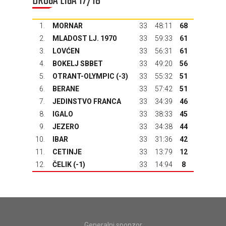
DRUGA LIGA 17/18
1.
MORNAR
33
48:11
68
2.
MLADOST LJ. 1970
33
59:33
61
3.
LOVĆEN
33
56:31
61
4.
BOKELJ SBBET
33
49:20
56
5.
OTRANT-OLYMPIC
(-3)
33
55:32
51
6.
BERANE
33
57:42
51
7.
JEDINSTVO FRANCA
33
34:39
46
8.
IGALO
33
38:33
45
9.
JEZERO
33
34:38
44
10.
IBAR
33
31:36
42
11.
CETINJE
33
13:79
12
12.
ČELIK
(-1)
33
14:94
8
Generalni sponzor