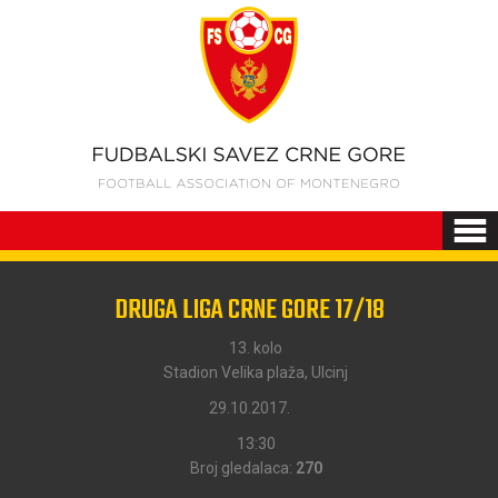
DRUGA LIGA CRNE GORE 17/18
13. kolo
Stadion Velika plaža, Ulcinj
29.10.2017.
13:30
Broj gledalaca:
270