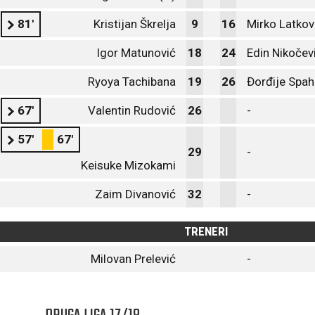
81'
Kristijan Škrelja
9
16
Mirko Latkov
Igor Matunović
18
24
Edin Nikočev
Ryoya Tachibana
19
26
Đorđije Spah
67'
Valentin Rudović
26
-
57'
67'
29
-
Keisuke Mizokami
Zaim Divanović
32
-
TRENERI
Milovan Prelević
-