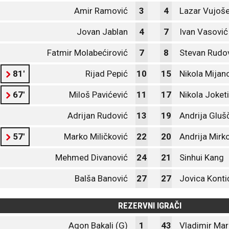
Amir Ramović
3
4
Lazar Vujoše
Jovan Jablan
4
7
Ivan Vasović
Fatmir Molabećirović
7
8
Stevan Rudo
81'
Rijad Pepić
10
15
Nikola Mijan
67'
Miloš Pavićević
11
17
Nikola Joket
Adrijan Rudović
13
19
Andrija Gluš
57'
Marko Miličković
22
20
Andrija Mirko
Mehmed Divanović
24
21
Sinhui Kang
Balša Banović
27
27
Jovica Konti
REZERVNI IGRAČI
Agon Bakali (G)
1
43
Vladimir Mar