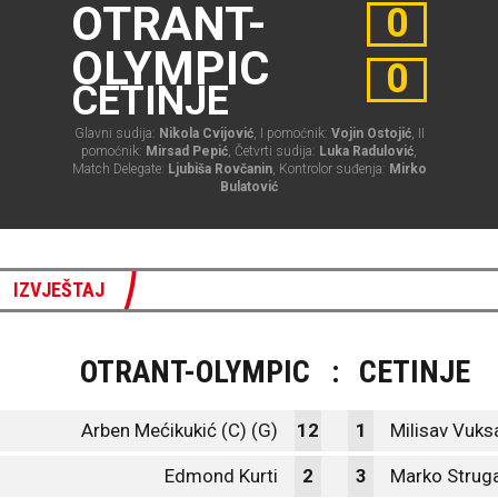
OTRANT-
0
OLYMPIC
0
CETINJE
Glavni sudija:
Nikola Cvijović
, I pomoćnik:
Vojin Ostojić
, II
pomoćnik:
Mirsad Pepić
, Četvrti sudija:
Luka Radulović
,
Match Delegate:
Ljubiša Rovčanin
, Kontrolor suđenja:
Mirko
Bulatović
IZVJEŠTAJ
OTRANT-OLYMPIC
:
CETINJE
Arben Mećikukić (C) (G)
12
1
Milisav Vuks
Edmond Kurti
2
3
Marko Strug