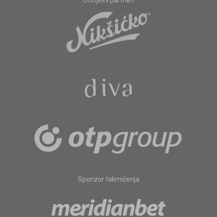
Oficijelni partneri
Sponzor takmičenja