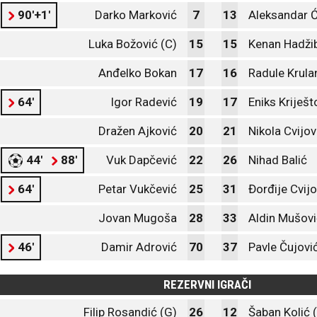
90'+1'
Darko Marković
7
13
Aleksandar Ć
Luka Božović (C)
15
15
Kenan Hadži
Anđelko Bokan
17
16
Radule Krula
64'
Igor Radević
19
17
Eniks Kriješt
Dražen Ajković
20
21
Nikola Cvijov
44'
88'
Vuk Dapčević
22
26
Nihad Balić
64'
Petar Vukčević
25
31
Đorđije Cvijo
Jovan Mugoša
28
33
Aldin Mušovi
46'
Damir Adrović
70
37
Pavle Čujovi
REZERVNI IGRAČI
Filip Rosandić (G)
26
12
Šaban Kolić 