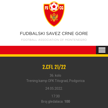
2.CFL 21/22
36. kolo
Trening kamp OFK Titograd, Podgorica
24.05.2022.
17:30
Broj gledalaca:
100