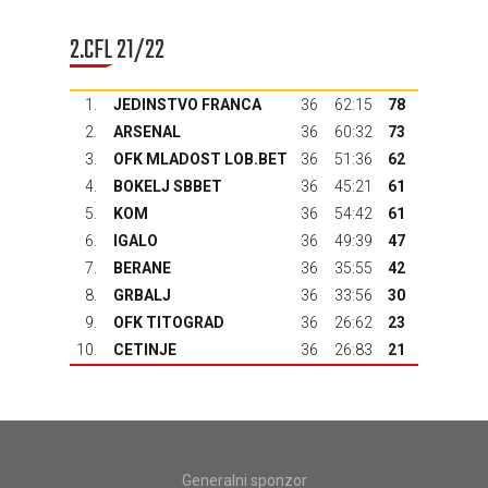
2.CFL 21/22
1.
JEDINSTVO FRANCA
36
62:15
78
2.
ARSENAL
36
60:32
73
3.
OFK MLADOST LOB.BET
36
51:36
62
4.
BOKELJ SBBET
36
45:21
61
5.
KOM
36
54:42
61
6.
IGALO
36
49:39
47
7.
BERANE
36
35:55
42
8.
GRBALJ
36
33:56
30
9.
OFK TITOGRAD
36
26:62
23
10.
CETINJE
36
26:83
21
Generalni sponzor