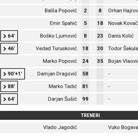
Balša Popović
2
8
Orhan Hajrov
Emir Spahić
5
18
Novak Kovač
64'
Boško Ljumović
8
23
Danis Kolić
46'
Vedad Turusković
18
30
Todor Šekul
Marko Popović
24
35
Bojan Vlaovi
90'+1'
Damjan Dragović
58
-
88'
Marko Tadić
81
-
64'
Darjan Šušić
99
-
TRENERI
Vlado Jagodić
Vuko Bogav