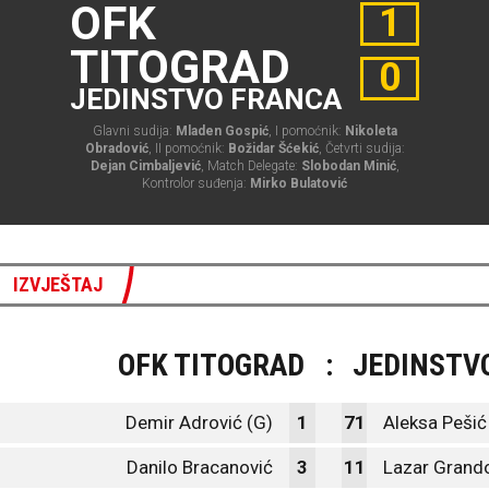
OFK
1
TITOGRAD
0
JEDINSTVO FRANCA
Glavni sudija:
Mladen Gospić
, I pomoćnik:
Nikoleta
Obradović
, II pomoćnik:
Božidar Šćekić
, Četvrti sudija:
Dejan Cimbaljević
, Match Delegate:
Slobodan Minić
,
Kontrolor suđenja:
Mirko Bulatović
IZVJEŠTAJ
OFK TITOGRAD
:
JEDINSTV
Demir Adrović (G)
1
71
Aleksa Pešić
Danilo Bracanović
3
11
Lazar Grand