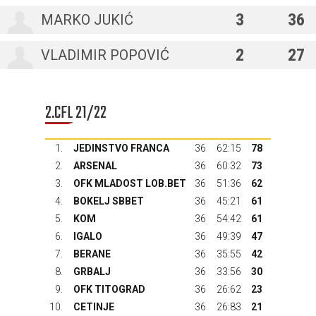
3
36
MARKO JUKIĆ
2
27
VLADIMIR POPOVIĆ
2.CFL 21/22
1.
JEDINSTVO FRANCA
36
62:15
78
2.
ARSENAL
36
60:32
73
3.
OFK MLADOST LOB.BET
36
51:36
62
4.
BOKELJ SBBET
36
45:21
61
5.
KOM
36
54:42
61
6.
IGALO
36
49:39
47
7.
BERANE
36
35:55
42
8.
GRBALJ
36
33:56
30
9.
OFK TITOGRAD
36
26:62
23
10.
CETINJE
36
26:83
21