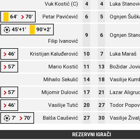
Vuk Kostić (C)
4
4
Luka Stanovi
64'
70'
Petar Pavićević
6
5
Ognjen Šušk
45'+1'
90'+2'
9
6
Ognjen Stan
Filip Ivanović
46'
Kristijan Kaluđerović
10
7
Luka Maraš
57'
Mario Kostić
11
13
Božidar Jovi
Mihailo Sekulić
14
18
Vasilije Kum
57'
Mijomir Dulović
17
21
Lazar Aligru
46'
Vasilije Tutić
20
27
Todor Popov
7'
70'
Balša Caušević
27
30
Vasilije Žival
REZERVNI IGRAČI