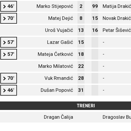
46'
Marko Stijepović
2
99
Matija Drakić
70'
Matej Dejić
8
15
Novak Drakić
Uroš Vujačić
13
16
Petar Šišević
57'
Lazar Gašić
15
-
57'
Mateja Ćetković
18
-
Marko Milatović
22
-
70'
Vuk Rmandić
28
-
46'
Dušan Popović
31
-
TRENERI
Dragan Čalija
Dragoslav Bu