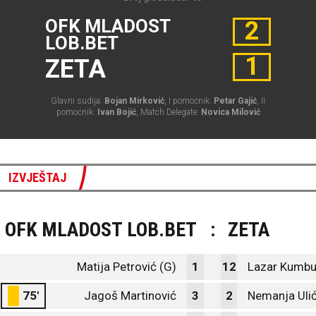
OFK MLADOST
2
LOB.BET
1
ZETA
Glavni sudija:
Bojan Mirković
, I pomoćnik:
Petar Gajić
, II
pomoćnik:
Ivan Bojić
, Match Delegate:
Novica Milović
IZVJEŠTAJ
OFK MLADOST LOB.BET
:
ZETA
Matija Petrović (G)
1
12
Lazar Kumbu
75'
Jagoš Martinović
3
2
Nemanja Ulić