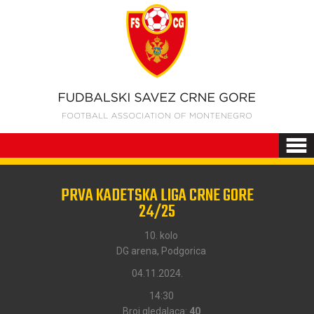
PRVA KADETSKA LIGA CRNE GORE
24/25
10. kolo
DG arena, Podgorica
04.11.2024.
14:30
Broj gledalaca:
40