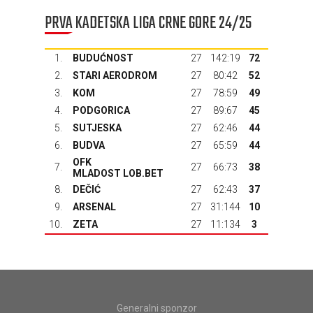
PRVA KADETSKA LIGA CRNE GORE 24/25
1.
BUDUĆNOST
27
142:19
72
2.
STARI AERODROM
27
80:42
52
3.
KOM
27
78:59
49
4.
PODGORICA
27
89:67
45
5.
SUTJESKA
27
62:46
44
6.
BUDVA
27
65:59
44
OFK
7.
27
66:73
38
MLADOST LOB.BET
8.
DEČIĆ
27
62:43
37
9.
ARSENAL
27
31:144
10
10.
ZETA
27
11:134
3
Generalni sponzor