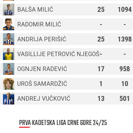
25
1094
BALŠA MILIĆ
-
-
RADOMIR MILIĆ
25
1398
ANDRIJA PERIŠIĆ
-
-
VASILLIJE PETROVIĆ NJEGOŠ
17
958
OGNJEN RADEVIĆ
1
10
UROŠ SAMARDŽIĆ
13
501
ANDREJ VUČKOVIĆ
PRVA KADETSKA LIGA CRNE GORE 24/25