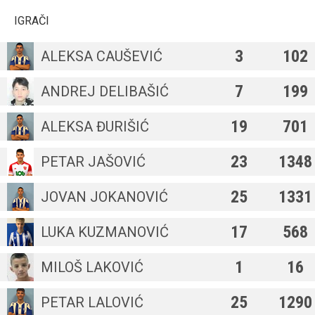
IGRAČI
3
102
ALEKSA CAUŠEVIĆ
7
199
ANDREJ DELIBAŠIĆ
19
701
ALEKSA ĐURIŠIĆ
23
1348
PETAR JAŠOVIĆ
25
1331
JOVAN JOKANOVIĆ
17
568
LUKA KUZMANOVIĆ
1
16
MILOŠ LAKOVIĆ
25
1290
PETAR LALOVIĆ