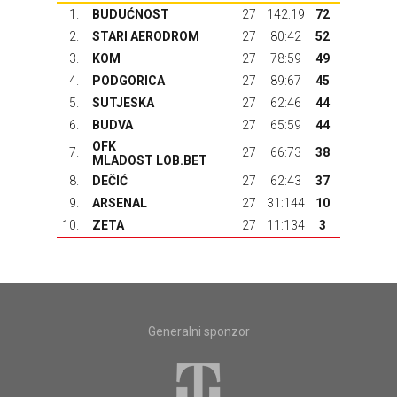
1.
BUDUĆNOST
27
142:19
72
2.
STARI AERODROM
27
80:42
52
3.
KOM
27
78:59
49
4.
PODGORICA
27
89:67
45
5.
SUTJESKA
27
62:46
44
6.
BUDVA
27
65:59
44
OFK
7.
27
66:73
38
MLADOST LOB.BET
8.
DEČIĆ
27
62:43
37
9.
ARSENAL
27
31:144
10
10.
ZETA
27
11:134
3
Generalni sponzor