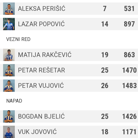
7
531
ALEKSA PERIŠIĆ
14
897
LAZAR POPOVIĆ
VEZNI RED
19
863
MATIJA RAKČEVIĆ
25
1470
PETAR REŠETAR
26
1483
PETAR VUJOVIĆ
NAPAD
25
1426
BOGDAN BJELIĆ
18
1171
VUK JOVOVIĆ