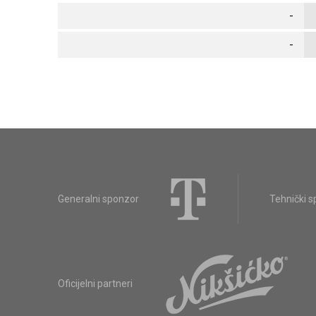
-
-
Generalni sponzor
Tehnički 
Oficijelni partneri