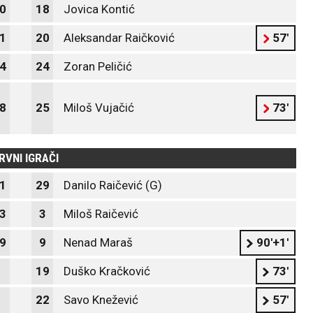
0
18
Jovica Kontić
1
20
Aleksandar Raičković
57'
4
24
Zoran Peličić
8
25
Miloš Vujačić
73'
RVNI IGRAČI
1
29
Danilo Raičević (G)
3
3
Miloš Raičević
9
9
Nenad Maraš
90'+1'
19
Duško Kračković
73'
22
Savo Knežević
57'