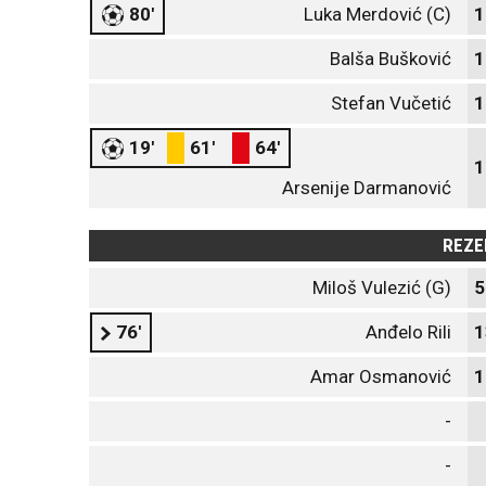
80'
Luka Merdović (C)
1
Balša Bušković
1
Stefan Vučetić
1
19'
61'
64'
1
Arsenije Darmanović
REZE
Miloš Vulezić (G)
5
76'
Anđelo Rili
1
Amar Osmanović
1
-
-