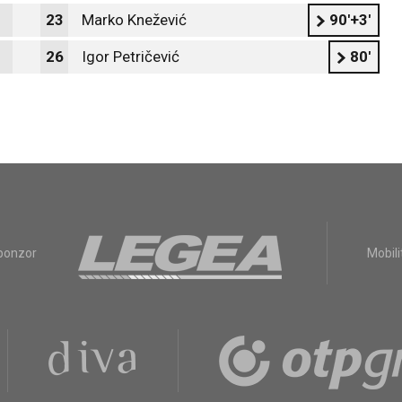
23
Marko Knežević
90'+3'
26
Igor Petričević
80'
sponzor
Mobili