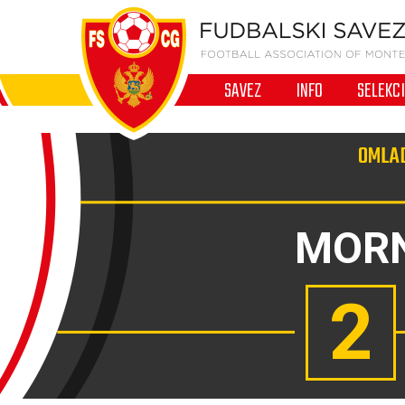
SAVEZ
INFO
SELEKC
OMLAD
MOR
2