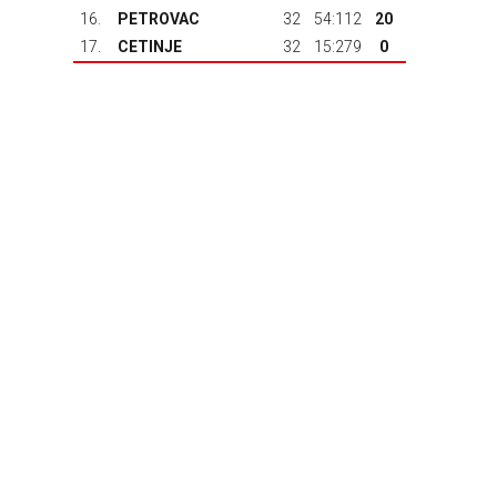
16.
PETROVAC
32
54:112
20
17.
CETINJE
32
15:279
0