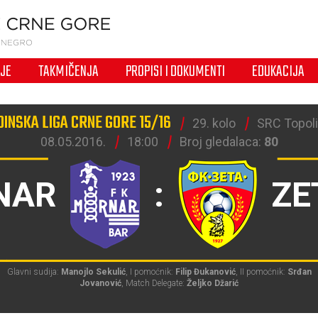
IJE
TAKMIČENJA
PROPISI I DOKUMENTI
EDUKACIJA
INSKA LIGA CRNE GORE 15/16
29. kolo
SRC Topoli
08.05.2016.
18:00
Broj gledalaca:
80
NAR
:
ZE
Glavni sudija:
Manojlo Sekulić
, I pomoćnik:
Filip Đukanović
, II pomoćnik:
Srđan
Jovanović
, Match Delegate:
Željko Džarić