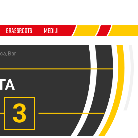
GRASSROOTS
MEDIJI
ca, Bar
TA
3