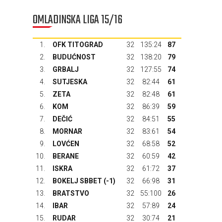
OMLADINSKA LIGA 15/16
1.
OFK TITOGRAD
32
135:24
87
2.
BUDUĆNOST
32
138:20
79
3.
GRBALJ
32
127:55
74
4.
SUTJESKA
32
82:44
61
5.
ZETA
32
82:48
61
6.
KOM
32
86:39
59
7.
DEČIĆ
32
84:51
55
8.
MORNAR
32
83:61
54
9.
LOVĆEN
32
68:58
52
10.
BERANE
32
60:59
42
11.
ISKRA
32
61:72
37
12.
BOKELJ SBBET
(-1)
32
66:98
31
13.
BRATSTVO
32
55:100
26
14.
IBAR
32
57:89
24
15.
RUDAR
32
30:74
21