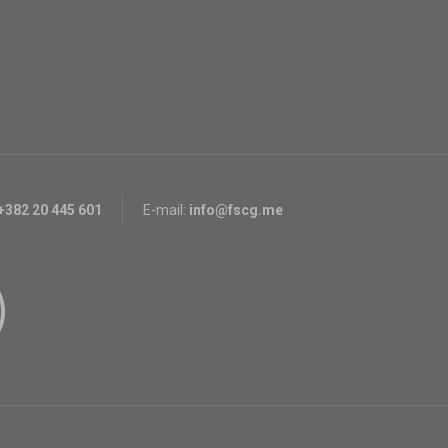
+382 20 445 601
E-mail:
info@fscg.me