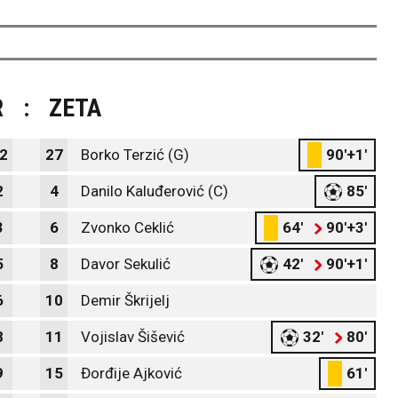
R
:
ZETA
2
27
Borko Terzić (G)
90'+1'
2
4
Danilo Kaluđerović (C)
85'
3
6
Zvonko Ceklić
64'
90'+3'
5
8
Davor Sekulić
42'
90'+1'
6
10
Demir Škrijelj
8
11
Vojislav Šišević
32'
80'
9
15
Đorđije Ajković
61'