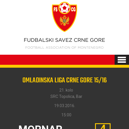
OMLADINSKA LIGA CRNE GORE 15/16
21. kolo
SRC Topolica, Bar
19.03.2016.
15:00
4