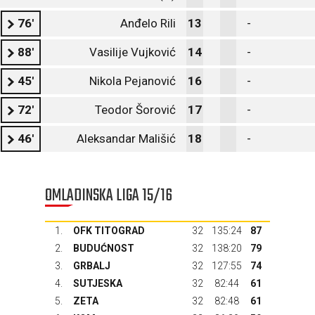
76'
Anđelo Rili
13
-
88'
Vasilije Vujković
14
-
45'
Nikola Pejanović
16
-
72'
Teodor Šorović
17
-
46'
Aleksandar Mališić
18
-
OMLADINSKA LIGA 15/16
1.
OFK TITOGRAD
32
135:24
87
2.
BUDUĆNOST
32
138:20
79
3.
GRBALJ
32
127:55
74
4.
SUTJESKA
32
82:44
61
5.
ZETA
32
82:48
61