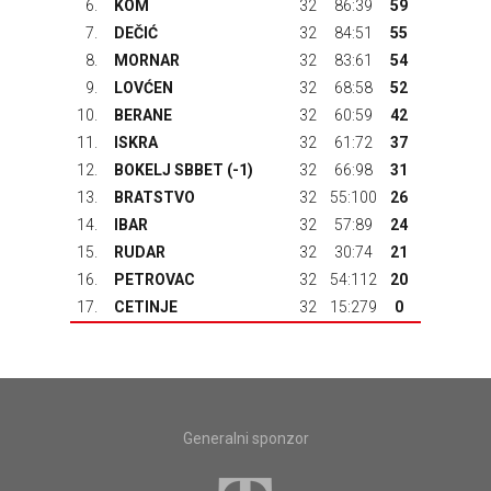
6.
KOM
32
86:39
59
7.
DEČIĆ
32
84:51
55
8.
MORNAR
32
83:61
54
9.
LOVĆEN
32
68:58
52
10.
BERANE
32
60:59
42
11.
ISKRA
32
61:72
37
12.
BOKELJ SBBET
(-1)
32
66:98
31
13.
BRATSTVO
32
55:100
26
14.
IBAR
32
57:89
24
15.
RUDAR
32
30:74
21
16.
PETROVAC
32
54:112
20
17.
CETINJE
32
15:279
0
Generalni sponzor