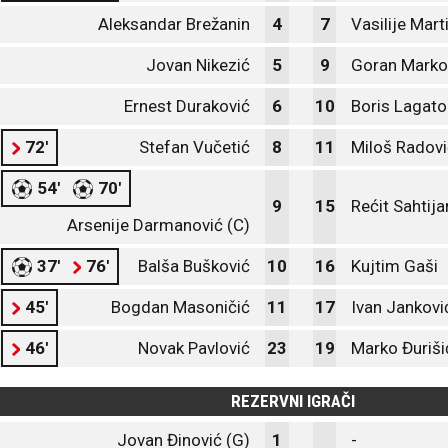
Aleksandar Brežanin
4
7
Vasilije Mart
Jovan Nikezić
5
9
Goran Marko
Ernest Duraković
6
10
Boris Lagato
72'
Stefan Vučetić
8
11
Miloš Radovi
54'
70'
9
15
Rećit Sahtija
Arsenije Darmanović (C)
37'
76'
Balša Bušković
10
16
Kujtim Gaši
45'
Bogdan Masoničić
11
17
Ivan Jankovi
46'
Novak Pavlović
23
19
Marko Đuriši
REZERVNI IGRAČI
Jovan Đinović (G)
1
-