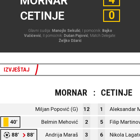
MORNAR
0
CETINJE
Glavni sudija:
Manojlo Sekulić
, I pomoćnik:
Bajko
Vučićević
, II pomoćnik:
Dušan Pajović
, Match Delegate:
Željko Džarić
IZVJEŠTAJ
MORNAR
:
CETINJE
Miljan Popović (G)
12
1
Aleksandar M
40'
Belmin Mehović
2
5
Filip Martino
88'
88'
Andrija Maraš
3
6
Nikola Lagat