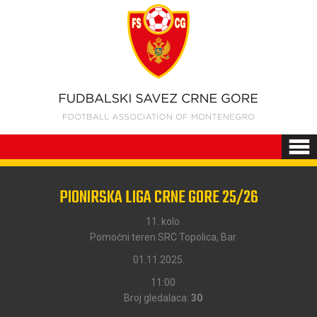
PIONIRSKA LIGA CRNE GORE 25/26
11. kolo
Pomoćni teren SRC Topolica, Bar
01.11.2025.
11:00
Broj gledalaca:
30