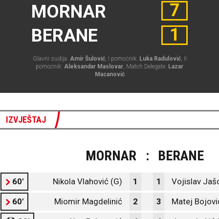
7
MORNAR
1
BERANE
Glavni sudija:
Amir Šulović
, I pomoćnik:
Luka Radulović
, II
pomoćnik:
Aleksandar Maslovar
, Match Delegate:
Lazar
Macanović
IZVJEŠTAJ
MORNAR
:
BERANE
60'
Nikola Vlahović (G)
1
1
Vojislav Jaš
60'
Miomir Magdelinić
2
3
Matej Bojovi