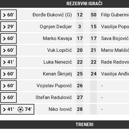
REZERVNI IGRAČI
60'
Đorđe Đuković (G)
12
50
Filip Guberin
29'
Ognjen Dedijer
3
15
Vasilije Popo
60'
Marko Kavaja
17
17
Sava Bojović
60'
Vuk Lopičić
20
21
Mario Mališi
41'
Luka Nenezić
22
22
Rade Radovi
60'
Kenan Škrijelj
25
24
Vasilije Anđi
60'
Vojislav Pupović
26
-
60'
Stefan Radulović
27
-
41'
74'
Niko Ivović
28
-
TRENERI