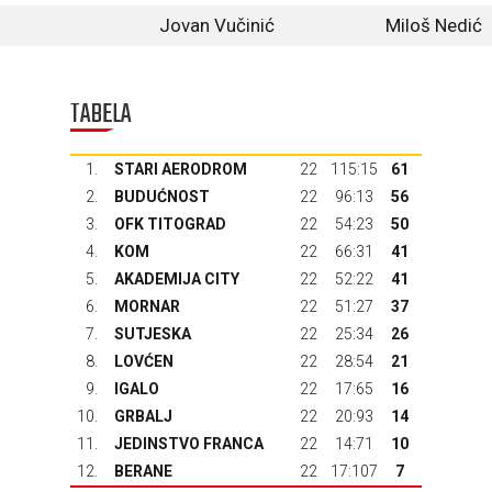
Jovan Vučinić
Miloš Nedić
TABELA
1.
STARI AERODROM
22
115:15
61
2.
BUDUĆNOST
22
96:13
56
3.
OFK TITOGRAD
22
54:23
50
4.
KOM
22
66:31
41
5.
AKADEMIJA CITY
22
52:22
41
6.
MORNAR
22
51:27
37
7.
SUTJESKA
22
25:34
26
8.
LOVĆEN
22
28:54
21
9.
IGALO
22
17:65
16
10.
GRBALJ
22
20:93
14
11.
JEDINSTVO FRANCA
22
14:71
10
12.
BERANE
22
17:107
7