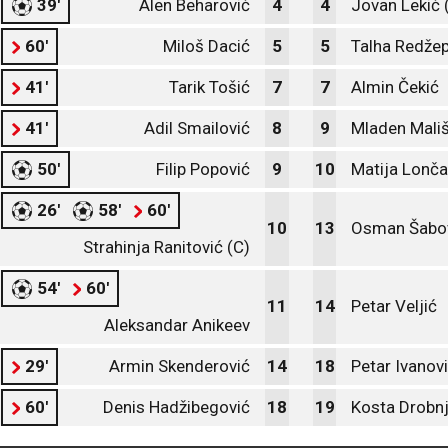
39'
Alen Beharović
4
4
Jovan Lekić 
60'
Miloš Dacić
5
5
Talha Redže
41'
Tarik Tošić
7
7
Almin Čekić
41'
Adil Smailović
8
9
Mladen Mališ
50'
Filip Popović
9
10
Matija Lonča
26'
58'
60'
10
13
Osman Šabo
Strahinja Ranitović (C)
54'
60'
11
14
Petar Veljić
Aleksandar Anikeev
29'
Armin Skenderović
14
18
Petar Ivanov
60'
Denis Hadžibegović
18
19
Kosta Drobn