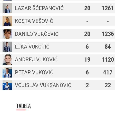
20
1261
LAZAR ŠĆEPANOVIĆ
-
-
KOSTA VEŠOVIĆ
20
1236
DANILO VUKČEVIĆ
6
84
LUKA VUKOTIĆ
19
1120
ANDREJ VUKOVIĆ
6
417
PETAR VUKOVIĆ
2
22
VOJISLAV VUKSANOVIĆ
TABELA