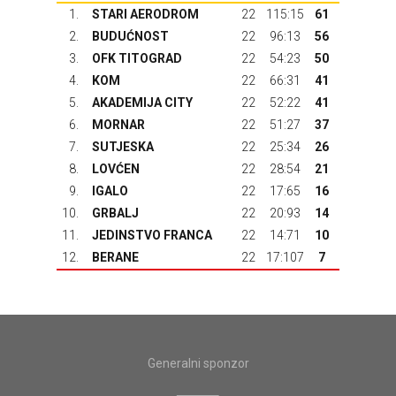
1.
STARI AERODROM
22
115:15
61
2.
BUDUĆNOST
22
96:13
56
3.
OFK TITOGRAD
22
54:23
50
4.
KOM
22
66:31
41
5.
AKADEMIJA CITY
22
52:22
41
6.
MORNAR
22
51:27
37
7.
SUTJESKA
22
25:34
26
8.
LOVĆEN
22
28:54
21
9.
IGALO
22
17:65
16
10.
GRBALJ
22
20:93
14
11.
JEDINSTVO FRANCA
22
14:71
10
12.
BERANE
22
17:107
7
Generalni sponzor