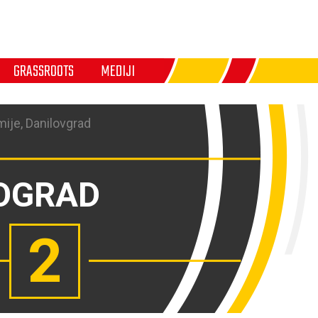
GRASSROOTS
MEDIJI
mije, Danilovgrad
OGRAD
2