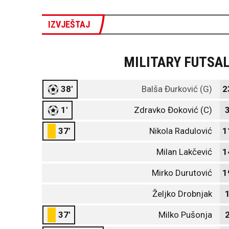
IZVJEŠTAJ
MILITARY FUTSA
38'
Balša Đurković (G)
2
1'
Zdravko Đoković (C)
37'
Nikola Radulović
1
Milan Lakčević
1
Mirko Durutović
1
Željko Drobnjak
37'
Milko Pušonja