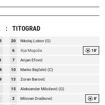
L
:
TITOGRAD
3
20
Nikolaj Lobov (G)
3
6
Ilija Mugoša
18'
1
7
Arijan Efović
4
10
Marko Bajčetić (C)
9
13
Zoran Barović
1
15
Aleksandar Milošević (G)
2
2
Milovan Drašković
8'