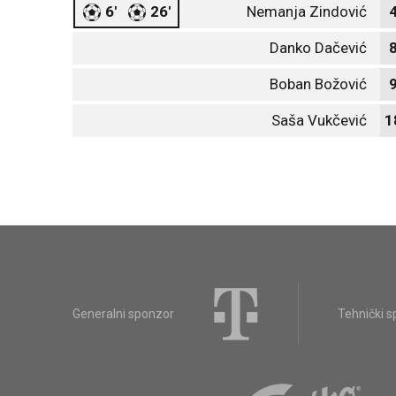
6'
26'
Nemanja Zindović
Danko Dačević
Boban Božović
Saša Vukčević
1
Generalni sponzor
Tehnički 