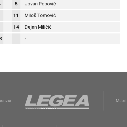
4
5
Jovan Popović
8
11
Miloš Tomović
9
14
Dejan Miličić
8
-
sponzor
Mobili