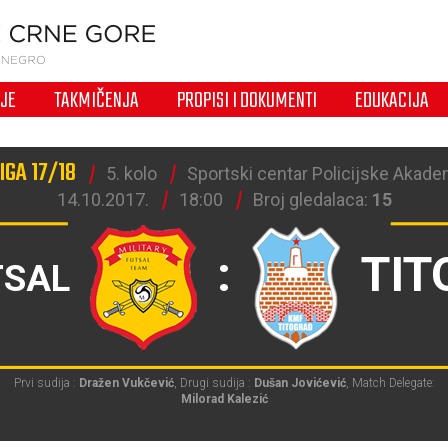
IJE
TAKMIČENJA
PROPISI I DOKUMENTI
EDUKACIJA
IGA 17/18
5. kolo
Sportski centar Policijske Akade
14.10.2017.
18:00
Broj gledalaca:
15
:
TIT
TSAL
Prvi sudija :
Dražen Vukčević
, Drugi sudija :
Dušan Jovićević
, Match Delegate:
Milorad Kalezić