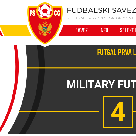
SAVEZ
INFO
SELEKC
FUTSAL PRVA L
MILITARY FU
4