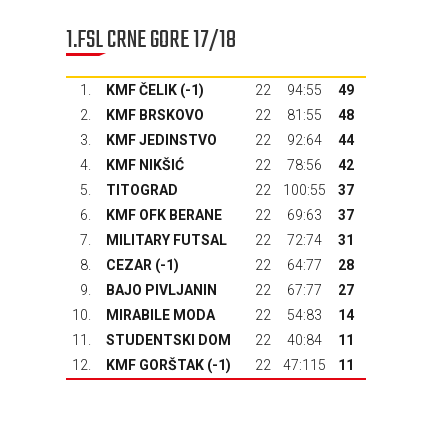
1.FSL CRNE GORE 17/18
1.
KMF ČELIK (-1)
22
94:55
49
2.
KMF BRSKOVO
22
81:55
48
3.
KMF JEDINSTVO
22
92:64
44
4.
KMF NIKŠIĆ
22
78:56
42
5.
TITOGRAD
22
100:55
37
6.
KMF OFK BERANE
22
69:63
37
7.
MILITARY FUTSAL
22
72:74
31
8.
CEZAR (-1)
22
64:77
28
9.
BAJO PIVLJANIN
22
67:77
27
10.
MIRABILE MODA
22
54:83
14
11.
STUDENTSKI DOM
22
40:84
11
12.
KMF GORŠTAK
(-1)
22
47:115
11