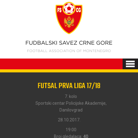
FUTSAL PRVA LIGA 17/18
7. kolo
Sportski centar Policijske Akademije,
Danilovgrad
28.10.2017.
19:00
Broj gledalaca:
40