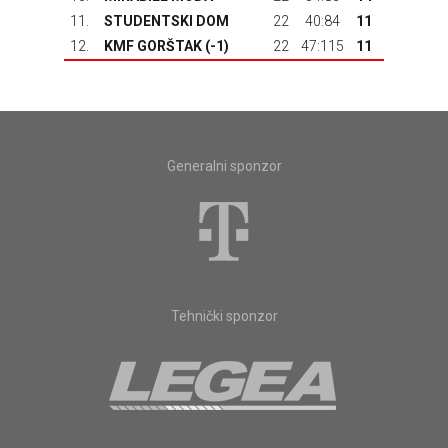
11.
STUDENTSKI DOM
22
40:84
11
12.
KMF GORŠTAK
(-1)
22
47:115
11
Generalni sponzor
Tehnički sponzor