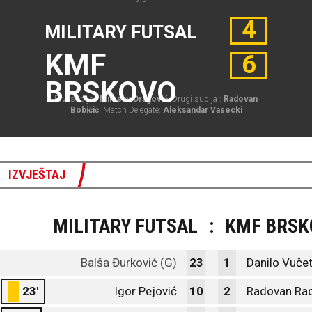
4
MILITARY FUTSAL
KMF
6
BRSKOVO
Prvi sudija :
Milosav Dragović
, Drugi sudija :
Radovan
Bobičić
, Match Delegate:
Aleksandar Vasecki
IZVJEŠTAJ
MILITARY FUTSAL
:
KMF BRSK
Balša Đurković (G)
23
1
Danilo Vučet
23'
Igor Pejović
10
2
Radovan Rad