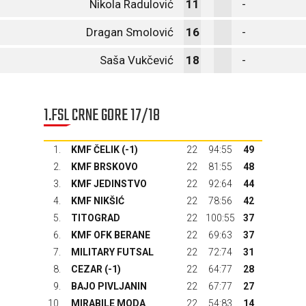
Nikola Radulović
11
-
Dragan Smolović
16
-
Saša Vukčević
18
-
1.FSL CRNE GORE 17/18
1.
KMF ČELIK (-1)
22
94:55
49
2.
KMF BRSKOVO
22
81:55
48
3.
KMF JEDINSTVO
22
92:64
44
4.
KMF NIKŠIĆ
22
78:56
42
5.
TITOGRAD
22
100:55
37
6.
KMF OFK BERANE
22
69:63
37
7.
MILITARY FUTSAL
22
72:74
31
8.
CEZAR (-1)
22
64:77
28
9.
BAJO PIVLJANIN
22
67:77
27
10.
MIRABILE MODA
22
54:83
14