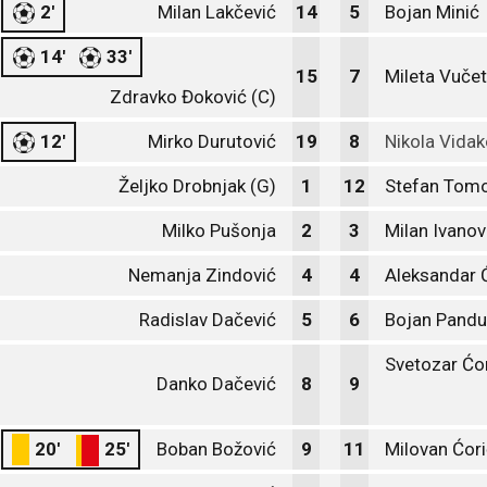
2'
Milan Lakčević
14
5
Bojan Minić
14'
33'
15
7
Mileta Vučet
Zdravko Đoković (C)
12'
Mirko Durutović
19
8
Nikola Vidak
Željko Drobnjak (G)
1
12
Stefan Tomo
Milko Pušonja
2
3
Milan Ivanov
Nemanja Zindović
4
4
Aleksandar 
Radislav Dačević
5
6
Bojan Pandu
Svetozar Ćo
Danko Dačević
8
9
20'
25'
Boban Božović
9
11
Milovan Ćor