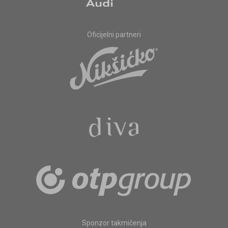
Oficijelni partneri
Sponzor takmičenja