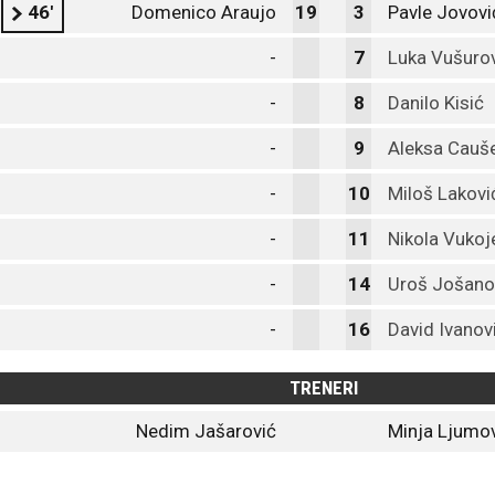
46'
Domenico Araujo
19
3
Pavle Jovovi
-
7
Luka Vušuro
-
8
Danilo Kisić
-
9
Aleksa Cauš
-
10
Miloš Lakovi
-
11
Nikola Vukoj
-
14
Uroš Jošano
-
16
David Ivanov
TRENERI
Nedim Jašarović
Minja Ljumo