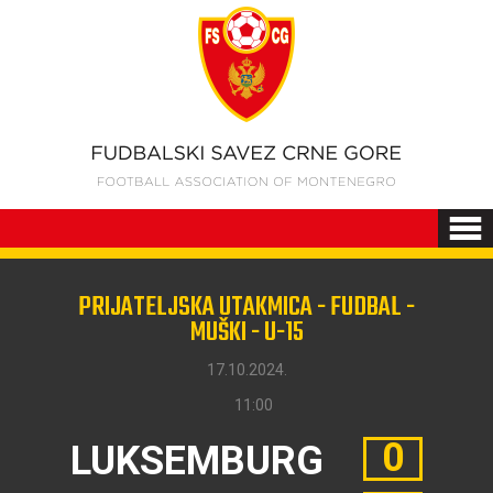
PRIJATELJSKA UTAKMICA - FUDBAL -
MUŠKI - U-15
17.10.2024.
11:00
0
LUKSEMBURG