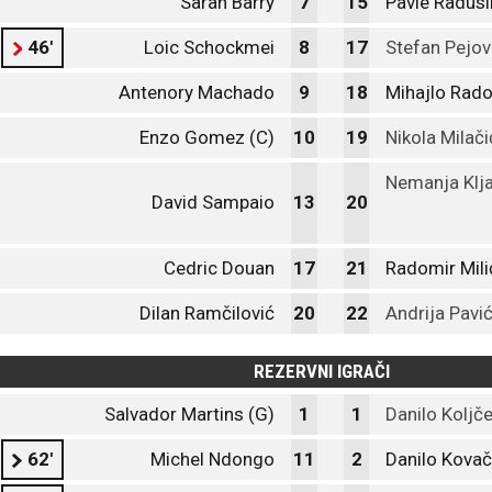
Saran Barry
7
15
Pavle Radusi
46'
Loic Schockmei
8
17
Stefan Pejov
Antenory Machado
9
18
Mihajlo Rado
Enzo Gomez (C)
10
19
Nikola Milači
Nemanja Klja
David Sampaio
13
20
Cedric Douan
17
21
Radomir Mili
Dilan Ramčilović
20
22
Andrija Pavi
REZERVNI IGRAČI
Salvador Martins (G)
1
1
Danilo Koljče
62'
Michel Ndongo
11
2
Danilo Kovač