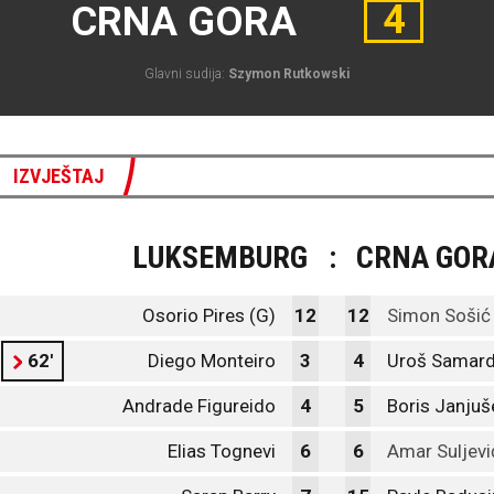
4
CRNA GORA
Glavni sudija:
Szymon Rutkowski
IZVJEŠTAJ
LUKSEMBURG
:
CRNA GOR
Osorio Pires (G)
12
12
Simon Sošić
62'
Diego Monteiro
3
4
Uroš Samard
Andrade Figureido
4
5
Boris Janjuš
Elias Tognevi
6
6
Amar Suljevi