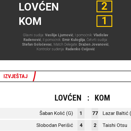
2
LOVĆEN
1
KOM
Glavni sudija:
Vasilije Ljumović
, I pomoćnik:
Vladislav
Radenović
, II pomoćnik:
Emir Kuloglija
, Četvrti sudija:
Stefan Goločevac
, Match Delegate:
Dražen Jovanović
,
Kontrolor suđenja:
Radenko Cvijović
IZVJEŠTAJ
LOVĆEN
:
KOM
Šaban Kolić (G)
1
77
Lazar Baltić 
Slobodan Perišić
4
2
Taishi Otsu