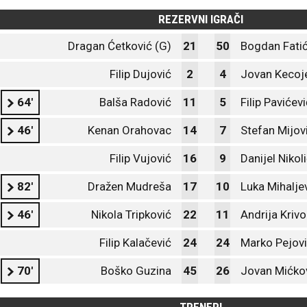
REZERVNI IGRAČI
Dragan Ćetković (G)
21
50
Bogdan Fatić
Filip Dujović
2
4
Jovan Kecoj
64'
Balša Radović
11
5
Filip Pavićev
46'
Kenan Orahovac
14
7
Stefan Mijov
Filip Vujović
16
9
Danijel Nikol
82'
Dražen Mudreša
17
10
Luka Mihalje
46'
Nikola Tripković
22
11
Andrija Kriv
Filip Kalačević
24
24
Marko Pejov
70'
Boško Guzina
45
26
Jovan Mićko