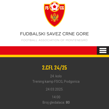
2.CFL 24/25
24. kolo
Trening kamp FSCG, Podgorica
24.03.2025.
14:00
Broj gledalaca:
80