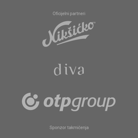
Oficijelni partneri
Sponzor takmičenja