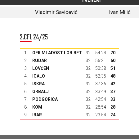
TRENERI
Vladimir Savićević
Ivan Milić
2.CFL 24/25
1.
OFK MLADOST LOB.BET
32
54:24
70
2.
RUDAR
32
56:31
60
3.
LOVĆEN
32
50:38
51
4.
IGALO
32
52:35
48
5.
ISKRA
32
37:36
42
6.
GRBALJ
32
33:49
37
7.
PODGORICA
32
42:54
33
8.
KOM
32
28:54
28
9.
IBAR
32
23:54
24