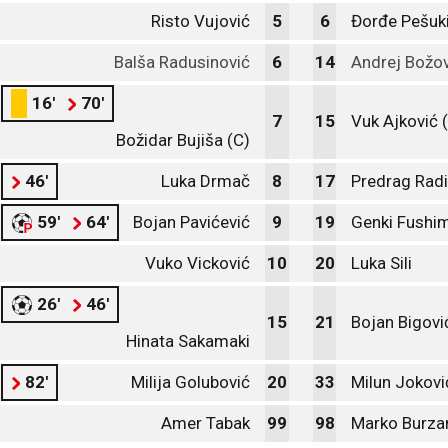
Risto Vujović
5
6
Đorđe Pešuk
Balša Radusinović
6
14
Andrej Božov
16'
70'
7
15
Vuk Ajković 
Božidar Bujiša (C)
46'
Luka Drmač
8
17
Predrag Radi
59'
64'
Bojan Pavićević
9
19
Genki Fushim
Vuko Vicković
10
20
Luka Sili
26'
46'
15
21
Bojan Bigovi
Hinata Sakamaki
82'
Milija Golubović
20
33
Milun Jokovi
Amer Tabak
99
98
Marko Burza