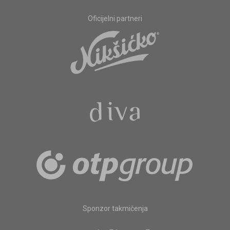
Oficijelni partneri
Sponzor takmičenja