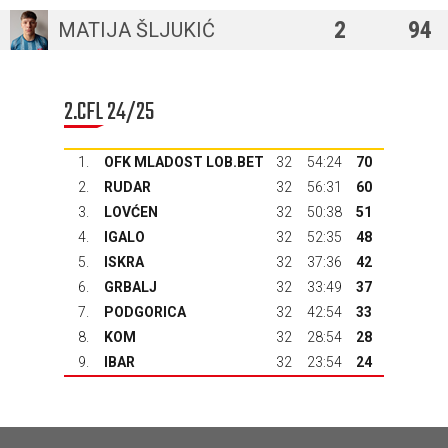
2
94
MATIJA ŠLJUKIĆ
2.CFL 24/25
1.
OFK MLADOST LOB.BET
32
54:24
70
2.
RUDAR
32
56:31
60
3.
LOVĆEN
32
50:38
51
4.
IGALO
32
52:35
48
5.
ISKRA
32
37:36
42
6.
GRBALJ
32
33:49
37
7.
PODGORICA
32
42:54
33
8.
KOM
32
28:54
28
9.
IBAR
32
23:54
24