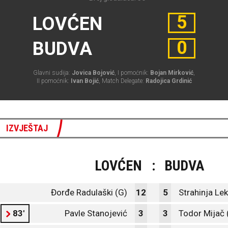
5
LOVĆEN
0
BUDVA
Glavni sudija:
Jovica Bojović
, I pomoćnik:
Bojan Mirković
,
II pomoćnik:
Ivan Bojić
, Match Delegate:
Radojica Grdinić
IZVJEŠTAJ
LOVĆEN
:
BUDVA
Đorđe Radulaški (G)
12
5
Strahinja Lek
83'
Pavle Stanojević
3
3
Todor Mijač 