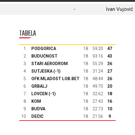
-
Ivan Vujović
TABELA
1.
PODGORICA
18
59:20
47
2.
BUDUĆNOST
18
93:16
43
3.
STARI AERODROM
18
55:29
36
4.
SUTJESKA
(-1)
18
31:24
27
5.
OFK MLADOST LOB.BET
18
48:44
26
6.
GRBALJ
18
49:70
20
7.
LOVĆEN
(-1)
18
32:62
18
8.
KOM
18
27:43
16
9.
BUDVA
18
22:73
10
10.
DEČIĆ
18
21:56
9