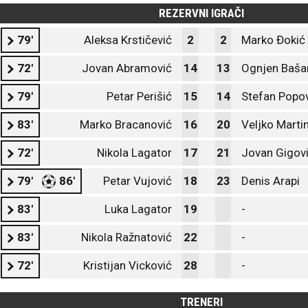
REZERVNI IGRAČI
79'
Aleksa Krstičević
2
2
Marko Đokić
72'
Jovan Abramović
14
13
Ognjen Baša
79'
Petar Perišić
15
14
Stefan Popo
83'
Marko Bracanović
16
20
Veljko Marti
72'
Nikola Lagator
17
21
Jovan Gigov
79'
86'
Petar Vujović
18
23
Denis Arapi
83'
Luka Lagator
19
-
83'
Nikola Ražnatović
22
-
72'
Kristijan Vicković
28
-
TRENERI