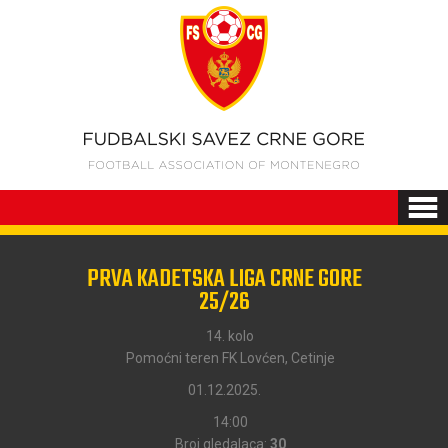
PRVA KADETSKA LIGA CRNE GORE
25/26
14. kolo
Pomoćni teren FK Lovćen, Cetinje
01.12.2025.
14:00
Broj gledalaca:
30