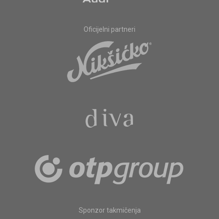
Oficijelni partneri
Sponzor takmičenja