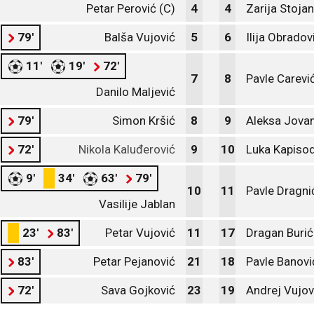
Petar Perović (C)
4
4
Zarija Stoja
79'
Balša Vujović
5
6
Ilija Obradov
11'
19'
72'
7
8
Pavle Carevi
Danilo Maljević
79'
Simon Kršić
8
9
Aleksa Jova
72'
Nikola Kaluđerović
9
10
Luka Kapiso
9'
34'
63'
79'
10
11
Pavle Dragni
Vasilije Jablan
23'
83'
Petar Vujović
11
17
Dragan Burić
83'
Petar Pejanović
21
18
Pavle Banovi
72'
Sava Gojković
23
19
Andrej Vujov