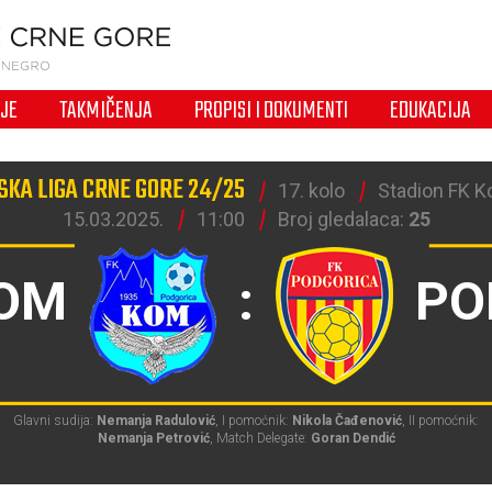
IJE
TAKMIČENJA
PROPISI I DOKUMENTI
EDUKACIJA
KA LIGA CRNE GORE 24/25
17. kolo
Stadion FK K
15.03.2025.
11:00
Broj gledalaca:
25
OM
:
PO
Glavni sudija:
Nemanja Radulović
, I pomoćnik:
Nikola Čađenović
, II pomoćnik:
Nemanja Petrović
, Match Delegate:
Goran Dendić