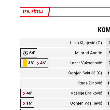
IZVJEŠTAJ
KO
Luka Kljajević (G)
64'
Milorad Andrić
38'
46'
Lazar Vuksanović
Ognjen Sekulić (C)
1
Rade Đinović
1
46'
Vasilije Brajković
1
16'
Ognjen Vasiljević
1