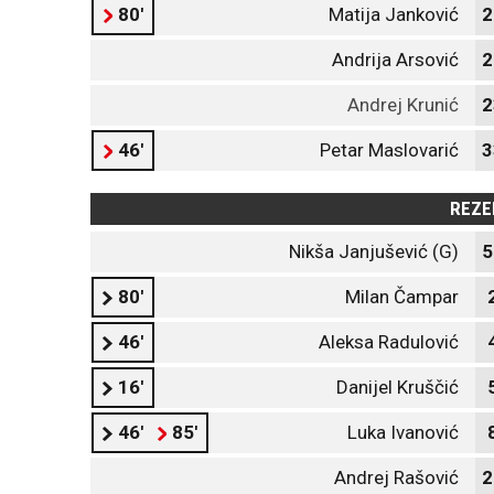
80'
Matija Janković
2
Andrija Arsović
2
Andrej Krunić
2
46'
Petar Maslovarić
3
REZE
Nikša Janjušević (G)
5
80'
Milan Čampar
46'
Aleksa Radulović
16'
Danijel Kruščić
46'
85'
Luka Ivanović
Andrej Rašović
2