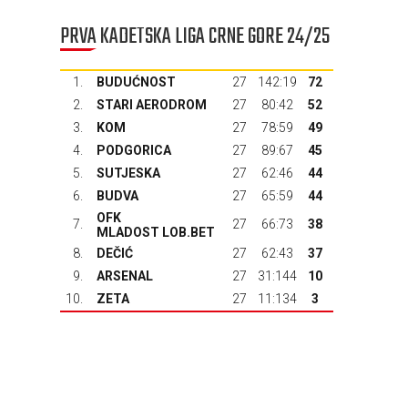
PRVA KADETSKA LIGA CRNE GORE 24/25
1.
BUDUĆNOST
27
142:19
72
2.
STARI AERODROM
27
80:42
52
3.
KOM
27
78:59
49
4.
PODGORICA
27
89:67
45
5.
SUTJESKA
27
62:46
44
6.
BUDVA
27
65:59
44
OFK
7.
27
66:73
38
MLADOST LOB.BET
8.
DEČIĆ
27
62:43
37
9.
ARSENAL
27
31:144
10
10.
ZETA
27
11:134
3