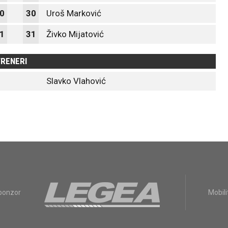
0
30
Uroš Marković
1
31
Živko Mijatović
RENERI
Slavko Vlahović
sponzor
Mobili