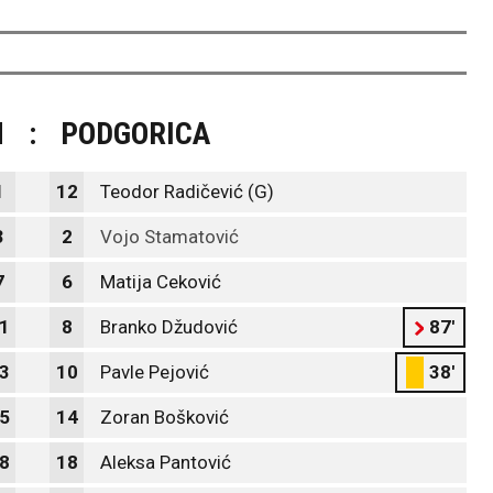
M
:
PODGORICA
1
12
Teodor Radičević (G)
3
2
Vojo Stamatović
7
6
Matija Ceković
1
8
Branko Džudović
87'
3
10
Pavle Pejović
38'
5
14
Zoran Bošković
8
18
Aleksa Pantović