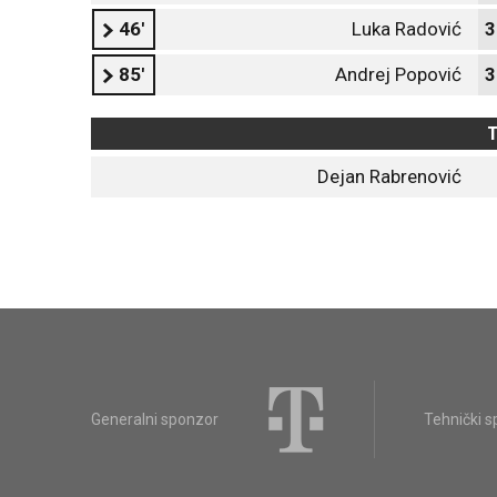
46'
Luka Radović
3
85'
Andrej Popović
3
T
Dejan Rabrenović
Generalni sponzor
Tehnički 