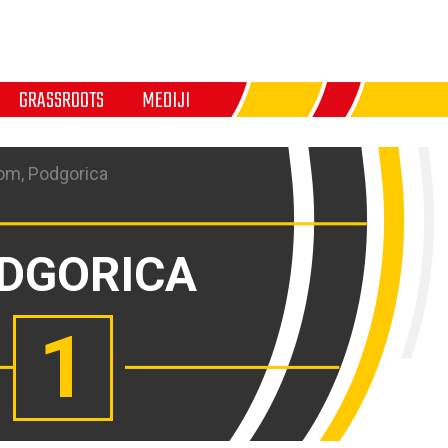
GRASSROOTS
MEDIJI
om, Podgorica
DGORICA
1