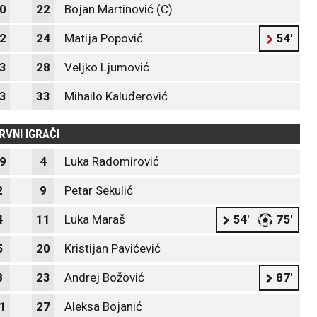
0
22
Bojan Martinović (C)
2
24
Matija Popović
54'
3
28
Veljko Ljumović
3
33
Mihailo Kaluđerović
RVNI IGRAČI
9
4
Luka Radomirović
2
9
Petar Sekulić
4
11
Luka Maraš
54'
75'
5
20
Kristijan Pavićević
8
23
Andrej Božović
87'
1
27
Aleksa Bojanić