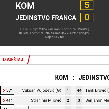
5
KOM
0
JEDINSTVO FRANCA
Glavni sudija:
Milica Radulović
, I pomoćnik:
Predrag
Baucal
, II pomoćnik:
Nikola Radulović
, Match Delegate:
Dejan Kovinić
IZVJEŠTAJ
KOM
:
JEDINSTV
57'
Vuksan Vujošević (G)
1
44
Tarik Erović 
41'
Strahinja Mijović
2
3
Benjamin Me