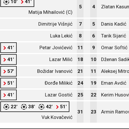
10'
41'
5
4
Zlatan Kasu
Matija Mihailović (C)
Dimitrije Višnjić
7
5
Danis Kadić
Luka Lekić
8
6
Tarik Sijarić
41'
Petar Jovićević
11
9
Omar Softić
41'
Lazar Milić
18
10
Dženan Sadi
57'
Božidar Ivanović
21
11
Aleksej Mitr
51'
Đorđe Milikić
24
19
Eman Avdić
41'
Lazar Gostić
25
22
Kerim Husov
22'
38'
42'
51'
31
23
Armin Ramov
Vuk Kovačević