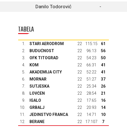
Danilo Todorović
-
TABELA
1.
STARI AERODROM
22
115:15
61
2.
BUDUĆNOST
22
96:13
56
3.
OFK TITOGRAD
22
54:23
50
4.
KOM
22
66:31
41
5.
AKADEMIJA CITY
22
52:22
41
6.
MORNAR
22
51:27
37
7.
SUTJESKA
22
25:34
26
8.
LOVĆEN
22
28:54
21
9.
IGALO
22
17:65
16
10.
GRBALJ
22
20:93
14
11.
JEDINSTVO FRANCA
22
14:71
10
12.
BERANE
22
17:107
7