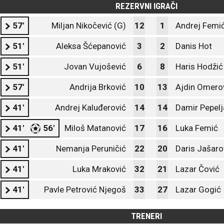
REZERVNI IGRAČI
57'
Miljan Nikočević (G)
12
1
Andrej Femić
51'
Aleksa Šćepanović
3
2
Danis Hot
51'
Jovan Vujošević
6
8
Haris Hodžić
57'
Andrija Brković
10
13
Ajdin Omero
41'
Andrej Kaluđerović
14
14
Damir Pepelj
41'
56'
Miloš Matanović
17
16
Luka Femić
41'
Nemanja Peruničić
22
20
Daris Jašaro
41'
Luka Mraković
32
21
Lazar Čović
41'
Pavle Petrović Njegoš
33
27
Lazar Gogić
TRENERI