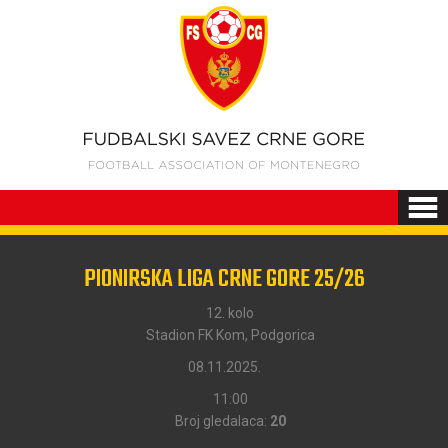
PIONIRSKA LIGA CRNE GORE 25/26
12. kolo
Stadion FK Kom, Podgorica
08.11.2025.
11:00
Broj gledalaca:
20