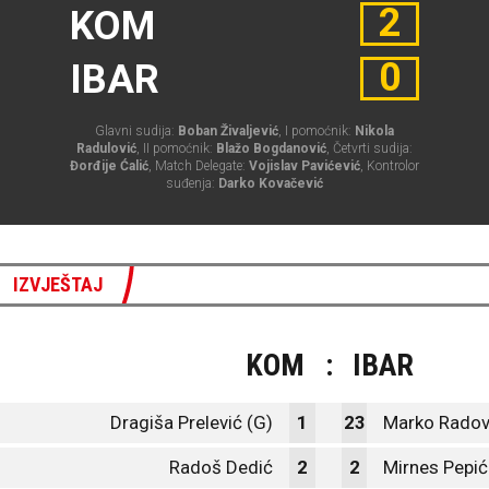
2
KOM
0
IBAR
Glavni sudija:
Boban Živaljević
, I pomoćnik:
Nikola
Radulović
, II pomoćnik:
Blažo Bogdanović
, Četvrti sudija:
Đorđije Ćalić
, Match Delegate:
Vojislav Pavićević
, Kontrolor
suđenja:
Darko Kovačević
IZVJEŠTAJ
KOM
:
IBAR
Dragiša Prelević (G)
1
23
Marko Radov
Radoš Dedić
2
2
Mirnes Pepić