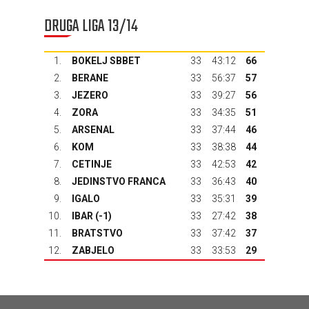
DRUGA LIGA 13/14
1.
BOKELJ SBBET
33
43:12
66
2.
BERANE
33
56:37
57
3.
JEZERO
33
39:27
56
4.
ZORA
33
34:35
51
5.
ARSENAL
33
37:44
46
6.
KOM
33
38:38
44
7.
CETINJE
33
42:53
42
8.
JEDINSTVO FRANCA
33
36:43
40
9.
IGALO
33
35:31
39
10.
IBAR
(-1)
33
27:42
38
11.
BRATSTVO
33
37:42
37
12.
ZABJELO
33
33:53
29