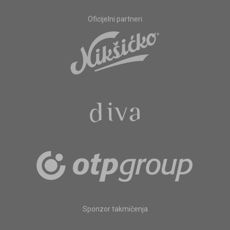
Oficijelni partneri
Sponzor takmičenja