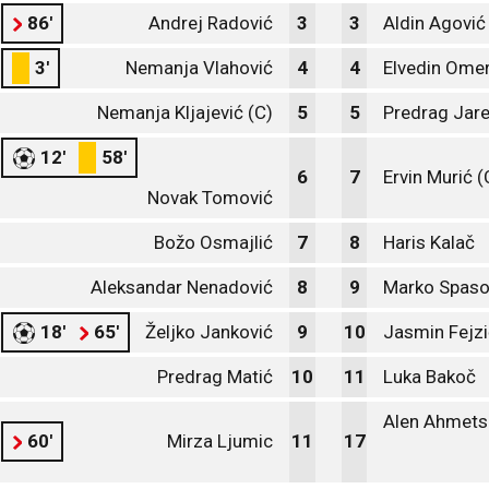
86'
Andrej Radović
3
3
Aldin Agović
3'
Nemanja Vlahović
4
4
Elvedin Ome
Nemanja Kljajević (C)
5
5
Predrag Jare
12'
58'
6
7
Ervin Murić (
Novak Tomović
Božo Osmajlić
7
8
Haris Kalač
Aleksandar Nenadović
8
9
Marko Spaso
18'
65'
Željko Janković
9
10
Jasmin Fejzi
Predrag Matić
10
11
Luka Bakoč
Alen Ahmets
60'
Mirza Ljumic
11
17