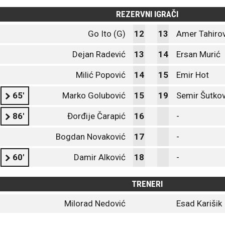
REZERVNI IGRAČI
Go Ito (G)
12
13
Amer Tahirov
Dejan Radević
13
14
Ersan Murić
Milić Popović
14
15
Emir Hot
65'
Marko Golubović
15
19
Semir Šutkov
86'
Đorđije Čarapić
16
-
Bogdan Novaković
17
-
60'
Damir Alković
18
-
TRENERI
Milorad Nedović
Esad Karišik