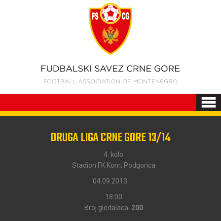
DRUGA LIGA CRNE GORE 13/14
4. kolo
Stadion FK Kom, Podgorica
04.09.2013.
18:00
Broj gledalaca:
200