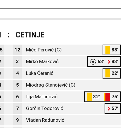
M
:
CETINJE
5
12
Mićo Perović (G)
88'
2
3
Mirko Marković
63'
83'
3
4
Luka Ćeranić
22'
4
5
Miodrag Stanojević (C)
5
6
Ilija Martinović
32'
75'
6
7
Gorčin Todorović
57'
7
9
Vladan Radunović