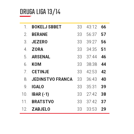
DRUGA LIGA 13/14
1.
BOKELJ SBBET
33
43:12
66
2.
BERANE
33
56:37
57
3.
JEZERO
33
39:27
56
4.
ZORA
33
34:35
51
5.
ARSENAL
33
37:44
46
6.
KOM
33
38:38
44
7.
CETINJE
33
42:53
42
8.
JEDINSTVO FRANCA
33
36:43
40
9.
IGALO
33
35:31
39
10.
IBAR
(-1)
33
27:42
38
11.
BRATSTVO
33
37:42
37
12.
ZABJELO
33
33:53
29