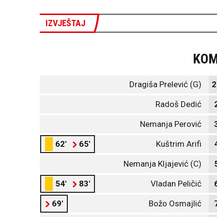
IZVJEŠTAJ
KO
Dragiša Prelević (G)
2
Radoš Dedić
Nemanja Perović
62'
65'
Kuštrim Arifi
Nemanja Kljajević (C)
54'
83'
Vladan Peličić
69'
Božo Osmajlić