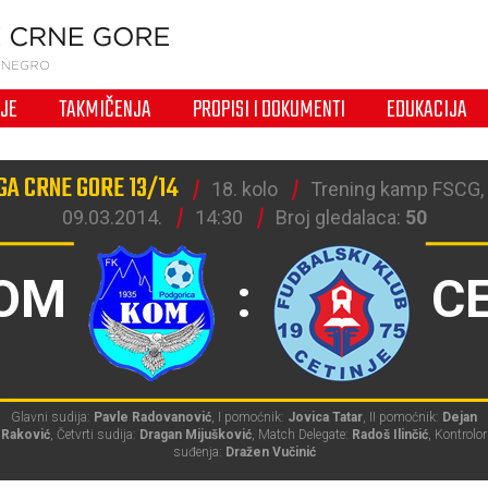
IJE
TAKMIČENJA
PROPISI I DOKUMENTI
EDUKACIJA
GA CRNE GORE 13/14
18. kolo
Trening kamp FSCG,
09.03.2014.
14:30
Broj gledalaca:
50
OM
:
C
Glavni sudija:
Pavle Radovanović
, I pomoćnik:
Jovica Tatar
, II pomoćnik:
Dejan
Raković
, Četvrti sudija:
Dragan Mijušković
, Match Delegate:
Radoš Ilinčić
, Kontrolor
suđenja:
Dražen Vučinić