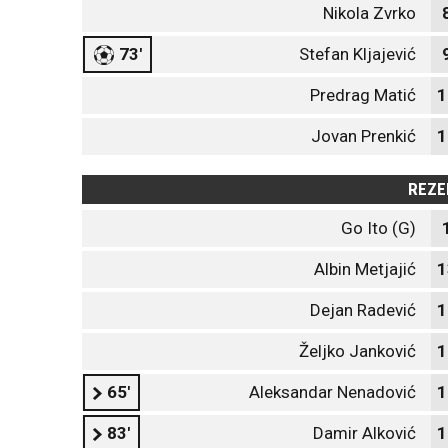
Nikola Zvrko
73'
Stefan Kljajević
Predrag Matić
1
Jovan Prenkić
1
REZE
Go Ito (G)
Albin Metjajić
1
Dejan Radević
1
Željko Janković
1
65'
Aleksandar Nenadović
1
83'
Damir Alković
1