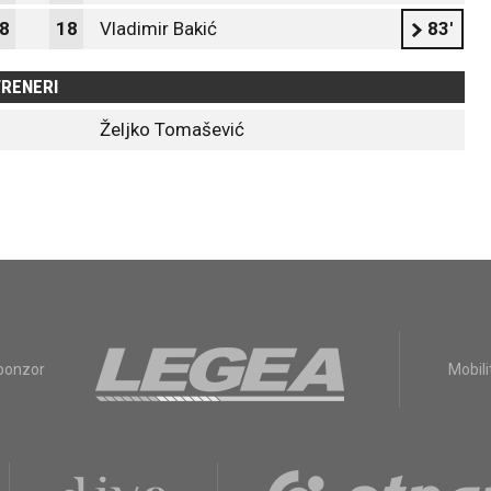
8
18
Vladimir Bakić
83'
RENERI
Željko Tomašević
sponzor
Mobili