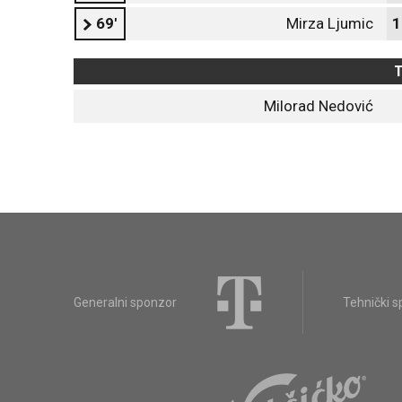
69'
Mirza Ljumic
1
T
Milorad Nedović
Generalni sponzor
Tehnički 