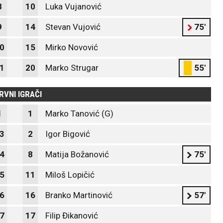
8
10
Luka Vujanović
9
14
Stevan Vujović
75'
0
15
Mirko Novović
1
20
Marko Strugar
55'
RVNI IGRAČI
1
1
Marko Tanović (G)
3
2
Igor Bigović
4
8
Matija Božanović
75'
5
11
Miloš Lopičić
6
16
Branko Martinović
57'
7
17
Filip Đikanović