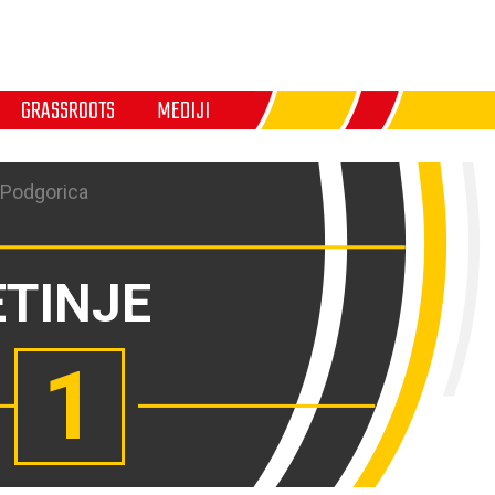
GRASSROOTS
MEDIJI
 Podgorica
ETINJE
1