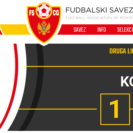
SAVEZ
INFO
SELEKC
DRUGA LI
K
1