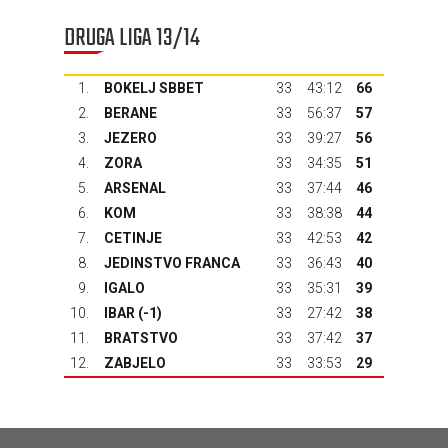
DRUGA LIGA 13/14
1.
BOKELJ SBBET
33
43:12
66
2.
BERANE
33
56:37
57
3.
JEZERO
33
39:27
56
4.
ZORA
33
34:35
51
5.
ARSENAL
33
37:44
46
6.
KOM
33
38:38
44
7.
CETINJE
33
42:53
42
8.
JEDINSTVO FRANCA
33
36:43
40
9.
IGALO
33
35:31
39
10.
IBAR
(-1)
33
27:42
38
11.
BRATSTVO
33
37:42
37
12.
ZABJELO
33
33:53
29