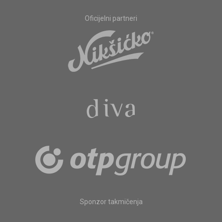
Oficijelni partneri
Sponzor takmičenja