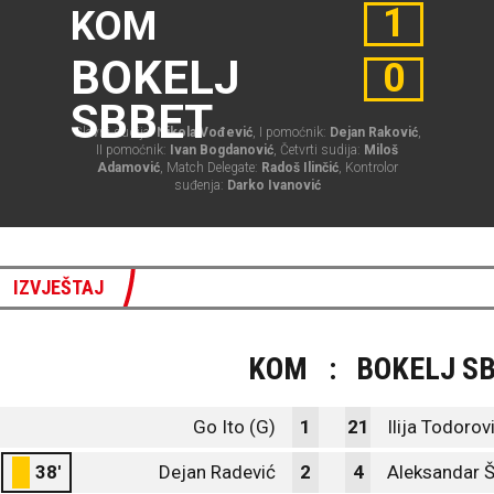
1
KOM
BOKELJ
0
SBBET
Glavni sudija:
Nikola Vođević
, I pomoćnik:
Dejan Raković
,
II pomoćnik:
Ivan Bogdanović
, Četvrti sudija:
Miloš
Adamović
, Match Delegate:
Radoš Ilinčić
, Kontrolor
suđenja:
Darko Ivanović
IZVJEŠTAJ
KOM
:
BOKELJ S
Go Ito (G)
1
21
Ilija Todorov
38'
Dejan Radević
2
4
Aleksandar Š