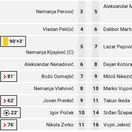
Aleksandar Mi
Nemanja Perović
3
5
Vladan Peličić
4
6
Dalibor Mart
90'+3'
5
7
Lazar Pajovi
Nemanja Kljajević (C)
Aleksandar Nenadović
6
8
Dejan Kotor
81'
Božo Osmajlić
7
9
Miloš Nikezi
Nemanja Vlahović
8
10
Marko Vujovi
62'
Jovan Prenkić
9
11
Takuo Ikeda
22'
Igor Poček
10
14
Srđan Šćepa
76'
Nikola Zvrko
11
16
Vojin Jeknić