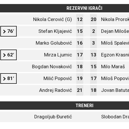
REZERVNI IGRAČI
Nikola Cerović (G)
12
20
Nikola Proro
76'
Stefan Kljajević
15
2
Dejan Miloše
Marko Golubović
16
3
Miloš Spalev
62'
Mirza Ljumic
17
13
Egzon Krasni
Bogdan Novaković
18
15
Milo Maraš
81'
Milić Popović
19
17
Miloš Popovi
Andrej Radović
21
18
Jovan Batut
TRENERI
Dragoljub Đuretić
Slobodan Dr