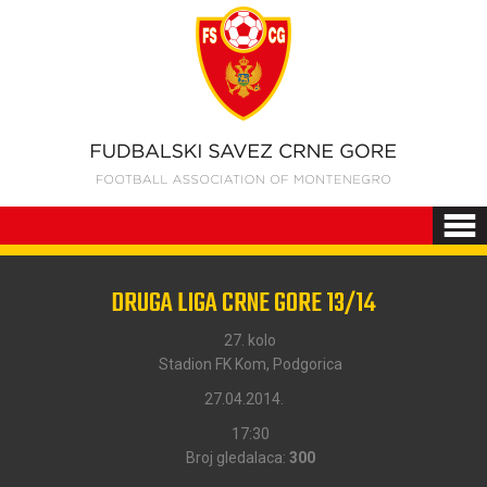
DRUGA LIGA CRNE GORE 13/14
27. kolo
Stadion FK Kom, Podgorica
27.04.2014.
17:30
Broj gledalaca:
300