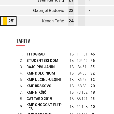
Hysen Ramoviq
21
-
Gabrijel Rudović
22
-
25'
Kenan Tafić
24
-
TABELA
1.
TITOGRAD
18
111:51
46
2.
STUDENTSKI DOM
18
104:46
46
3.
BAJO PIVLJANIN
18
84:51
35
4.
KMF DOLCINIUM
18
84:56
32
5.
KMF ULCINJ-ULQINI
18
86:67
32
6.
KMF BRSKOVO
18
68:83
20
7.
KMF NIKŠIĆ
18
73:102
18
8.
CATTARO 2019
18
88:121
15
KMF ONOGOŠT ELIT-
9.
18
61:108
10
LES