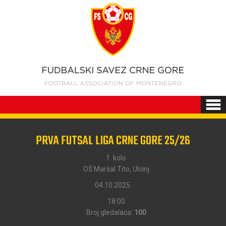
PRVA FUTSAL LIGA CRNE GORE 25/26
1. kolo
OŠ Maršal Tito, Ulcinj
04.10.2025.
18:00
Broj gledalaca:
100