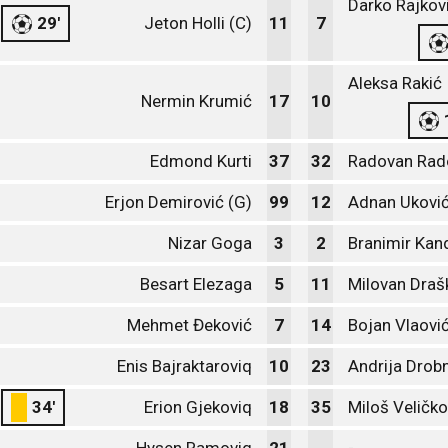
Darko Rajkov
29'
Jeton Holli (C)
11
7
Aleksa Rakić
Nermin Krumić
17
10
Edmond Kurti
37
32
Radovan Rad
Erjon Demirović (G)
99
12
Adnan Uković
Nizar Goga
3
2
Branimir Kan
Besart Elezaga
5
11
Milovan Draš
Mehmet Đeković
7
14
Bojan Vlaovi
Enis Bajraktaroviq
10
23
Andrija Drob
34'
Erion Gjekoviq
18
35
Miloš Veličko