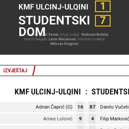
1
KMF ULCINJ-ULQINI
STUDENTSKI
7
DOM
Prvi sudija :
Vukić Femić
, Drugi sudija :
Radovan Bobičić
,
Match Delegate:
Lazar Macanović
, Kontrolor suđenja:
Milosav Dragović
IZVJEŠTAJ
KMF ULCINJ-ULQINI
:
STUDENTS
Adnan Čaprić (G)
16
87
Danilo Vučeti
Arnes Lolović
9
4
Filip Markovi