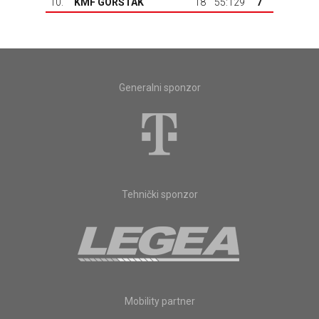
10.
KMF GORŠTAK
18
55:129
7
Generalni sponzor
Tehnički sponzor
Mobility partner