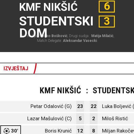
6
KMF NIKŠIĆ
STUDENTSKI
3
DOM
Prvi sudija :
Veljko Bošković
, Drugi sudija :
Matija Milačić
,
Match Delegate:
Aleksandar Vasecki
IZVJEŠTAJ
KMF NIKŠIĆ
:
STUDENTSK
Petar Odalović (G)
23
22
Luka Boljević 
Lazar Mašulović (C)
5
2
Miloš Ristić
30'
Boris Krunić
12
8
Miljan Rakočev