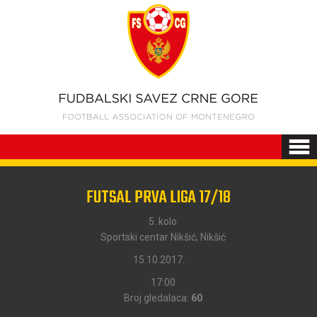
FUTSAL PRVA LIGA 17/18
5. kolo
Sportski centar Nikšić, Nikšić
15.10.2017.
17:00
Broj gledalaca:
60