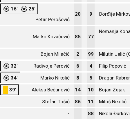
16'
25'
20
9
Đorđije Mirkov
Petar Perošević
Nemanja Kona
Marko Kovačević
85
77
Bojan Milačić
2
99
Milutin Jelić (
32'
Radivoje Perović
6
4
Filip Popović
34'
Marko Nikolić
8
5
Dragan Rabre
39'
Aleksa Bečanović
14
10
Bojan Zejak
Stefan Tošić
86
11
Miloš Nikolić
-
88
Nikola Đurkov