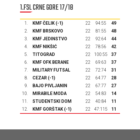
1.FSL CRNE GORE 17/18
1.
KMF ČELIK (-1)
22
94:55
49
2.
KMF BRSKOVO
22
81:55
48
3.
KMF JEDINSTVO
22
92:64
44
4.
KMF NIKŠIĆ
22
78:56
42
5.
TITOGRAD
22
100:55
37
6.
KMF OFK BERANE
22
69:63
37
7.
MILITARY FUTSAL
22
72:74
31
8.
CEZAR (-1)
22
64:77
28
9.
BAJO PIVLJANIN
22
67:77
27
10.
MIRABILE MODA
22
54:83
14
11.
STUDENTSKI DOM
22
40:84
11
12.
KMF GORŠTAK
(-1)
22
47:115
11