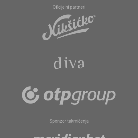
Oficijelni partneri
Sponzor takmičenja