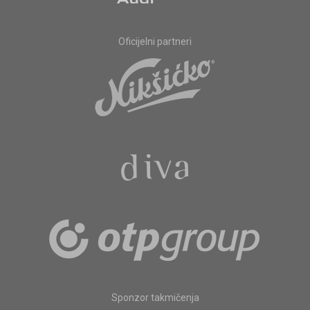
Oficijelni partneri
Sponzor takmičenja