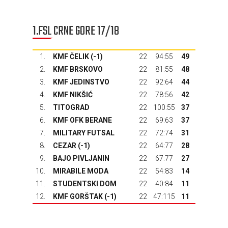
1.FSL CRNE GORE 17/18
1.
KMF ČELIK (-1)
22
94:55
49
2.
KMF BRSKOVO
22
81:55
48
3.
KMF JEDINSTVO
22
92:64
44
4.
KMF NIKŠIĆ
22
78:56
42
5.
TITOGRAD
22
100:55
37
6.
KMF OFK BERANE
22
69:63
37
7.
MILITARY FUTSAL
22
72:74
31
8.
CEZAR (-1)
22
64:77
28
9.
BAJO PIVLJANIN
22
67:77
27
10.
MIRABILE MODA
22
54:83
14
11.
STUDENTSKI DOM
22
40:84
11
12.
KMF GORŠTAK
(-1)
22
47:115
11