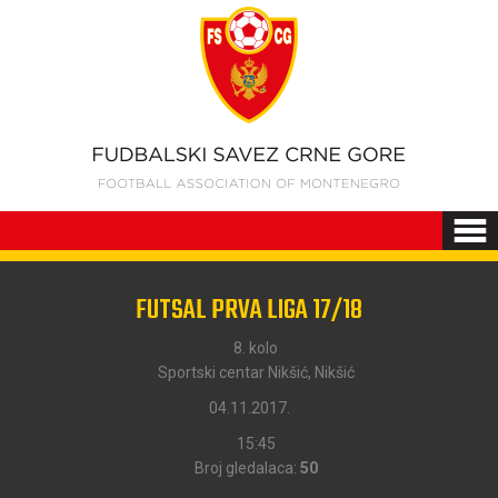
FUTSAL PRVA LIGA 17/18
8. kolo
Sportski centar Nikšić, Nikšić
04.11.2017.
15:45
Broj gledalaca:
50