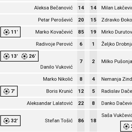
Aleksa Bečanović
14
14
Milan Lakčevi
Petar Perošević
20
15
Zdravko Đoko
11'
Marko Kovačević
85
19
Mirko Durutov
Radivoje Perović
6
1
Željko Drobnj
13'
26'
7
2
Milko Pušonj
Danilo Vuković
Marko Nikolić
8
4
Nemanja Zind
7'
Boris Krunić
12
5
Radislav Dače
Aleksandar Lalatović
22
8
Danko Dačevi
Saša Vukčevi
32'
Stefan Tošić
86
18