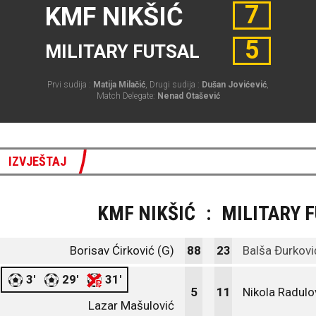
7
KMF NIKŠIĆ
5
MILITARY FUTSAL
Prvi sudija :
Matija Milačić
, Drugi sudija :
Dušan Jovićević
,
Match Delegate:
Nenad Otašević
IZVJEŠTAJ
KMF NIKŠIĆ
:
MILITARY 
Borisav Ćirković (G)
88
23
Balša Đurkovi
3'
29'
31'
5
11
Nikola Radulo
Lazar Mašulović