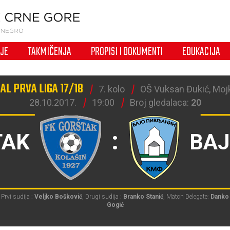
IJE
TAKMIČENJA
PROPISI I DOKUMENTI
EDUKACIJA
AL PRVA LIGA 17/18
7. kolo
OŠ Vuksan Đukić, Moj
28.10.2017.
19:00
Broj gledalaca:
20
:
TAK
BAJ
Prvi sudija :
Veljko Bošković
, Drugi sudija :
Branko Stanić
, Match Delegate:
Danko
Gogić