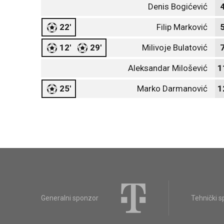
Denis Bogićević
22'
Filip Marković
12'
29'
Milivoje Bulatović
Aleksandar Milošević
1
25'
Marko Darmanović
1
Generalni sponzor
Tehnički 