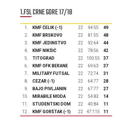
1.FSL CRNE GORE 17/18
1.
KMF ČELIK (-1)
22
94:55
49
2.
KMF BRSKOVO
22
81:55
48
3.
KMF JEDINSTVO
22
92:64
44
4.
KMF NIKŠIĆ
22
78:56
42
5.
TITOGRAD
22
100:55
37
6.
KMF OFK BERANE
22
69:63
37
7.
MILITARY FUTSAL
22
72:74
31
8.
CEZAR (-1)
22
64:77
28
9.
BAJO PIVLJANIN
22
67:77
27
10.
MIRABILE MODA
22
54:83
14
11.
STUDENTSKI DOM
22
40:84
11
12.
KMF GORŠTAK
(-1)
22
47:115
11