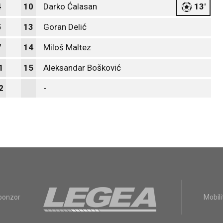
4
10
Darko Ćalasan
13'
5
13
Goran Delić
7
14
Miloš Maltez
1
15
Aleksandar Bošković
2
-
sponzor
Mobili