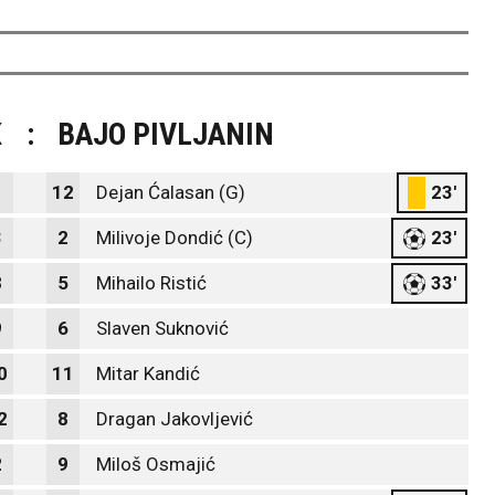
K
:
BAJO PIVLJANIN
1
12
Dejan Ćalasan (G)
23'
3
2
Milivoje Dondić (C)
23'
8
5
Mihailo Ristić
33'
9
6
Slaven Suknović
0
11
Mitar Kandić
2
8
Dragan Jakovljević
2
9
Miloš Osmajić