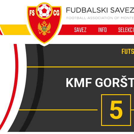
SAVEZ
INFO
SELEKC
FUTS
KMF GORŠ
5