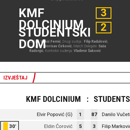
KMF
3
DOLCINIUM
2
STUDENTSKI
DOM
Prvi sudija :
Vukić Femić
, Drugi sudija :
Filip Radulović
,
Treći sudija :
Borisav Ćirković
, Match Delegate:
Saša
Radonjić
, Kontrolor suđenja:
Vladimir Šaković
IZVJEŠTAJ
KMF DOLCINIUM
:
STUDENTS
Elvir Popović (G)
1
87
Danilo Vučeti
30'
Eldin Ćorović
5
3
Filip Markovi