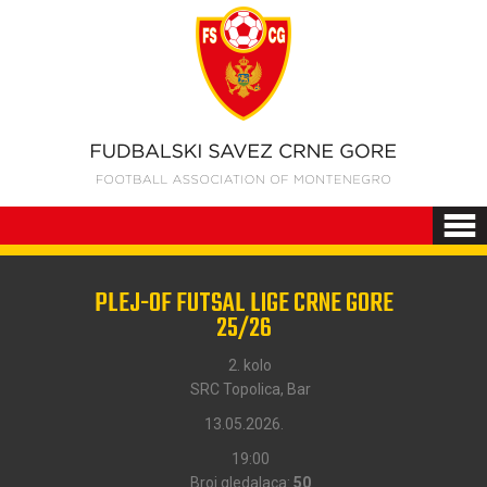
PLEJ-OF FUTSAL LIGE CRNE GORE
25/26
2. kolo
SRC Topolica, Bar
13.05.2026.
19:00
Broj gledalaca:
50