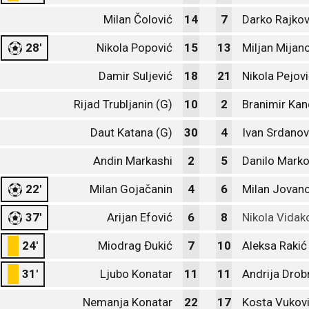
Milan Čolović
14
7
Darko Rajkov
28'
Nikola Popović
15
13
Miljan Mijan
Damir Suljević
18
21
Nikola Pejov
Rijad Trubljanin (G)
10
2
Branimir Kan
Daut Katana (G)
30
4
Ivan Srdanov
Andin Markashi
2
5
Danilo Marko
22'
Milan Gojačanin
4
6
Milan Jovano
37'
Arijan Efović
6
8
Nikola Vidak
24'
Miodrag Đukić
7
10
Aleksa Rakić
31'
Ljubo Konatar
11
11
Andrija Drob
Nemanja Konatar
22
17
Kosta Vukov