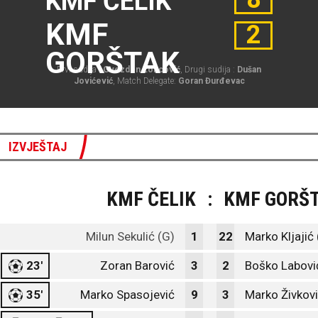
KMF ČELIK
KMF
2
GORŠTAK
Prvi sudija :
Gvozden Loncović
, Drugi sudija :
Dušan
Jovićević
, Match Delegate:
Goran Đurđevac
IZVJEŠTAJ
KMF ČELIK
:
KMF GORŠ
Milun Sekulić (G)
1
22
Marko Kljajić 
23'
Zoran Barović
3
2
Boško Labovi
35'
Marko Spasojević
9
3
Marko Živkov