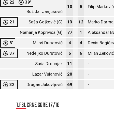
22'
39'
10
5
Filip Marković
Božidar Janjušević
21'
Saša Gojković (C)
13
12
Marko Darma
Nemanja Koprivica (G)
77
1
Aleksandar B
8'
Miloš Durutović
4
4
Denis Bogiće
37'
Neđeljko Durutović
6
6
Milan Zeković
Saša Drobnjak
11
-
Lazar Vulanović
28
-
32'
Dragan Jakovljević
69
-
1.FSL CRNE GORE 17/18