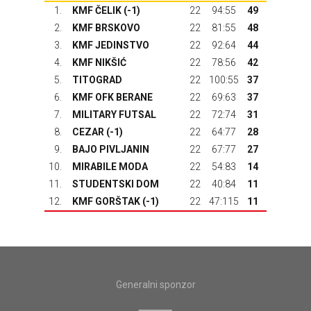
1.
KMF ČELIK (-1)
22
94:55
49
2.
KMF BRSKOVO
22
81:55
48
3.
KMF JEDINSTVO
22
92:64
44
4.
KMF NIKŠIĆ
22
78:56
42
5.
TITOGRAD
22
100:55
37
6.
KMF OFK BERANE
22
69:63
37
7.
MILITARY FUTSAL
22
72:74
31
8.
CEZAR (-1)
22
64:77
28
9.
BAJO PIVLJANIN
22
67:77
27
10.
MIRABILE MODA
22
54:83
14
11.
STUDENTSKI DOM
22
40:84
11
12.
KMF GORŠTAK
(-1)
22
47:115
11
Generalni sponzor