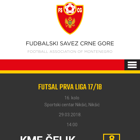
FUTSAL PRVA LIGA 17/18
16. kolo
Sportski centar Nikšić, Nikšić
29.03.2018.
14:00
8