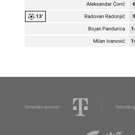
Aleksandar Ćorić
13'
Radovan Radonjić
Bojan Pandurica
1
Milan Ivanović
1
Generalni sponzor
Tehnički 