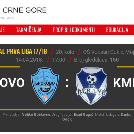
IJE
TAKMIČENJA
PROPISI I DOKUMENTI
EDUKACIJA
L PRVA LIGA 17/18
20. kolo
OŠ Vuksan Đukić, Mo
14.04.2018.
17:00
Broj gledalaca:
150
:
KOVO
KM
Prvi sudija :
Veljko Bošković
, Drugi sudija :
Esad Gugač
, Match Delegate:
Danko
Gogić