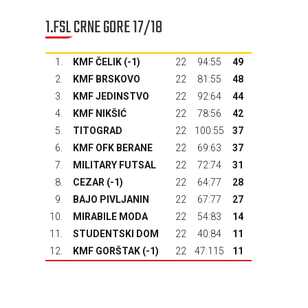
1.FSL CRNE GORE 17/18
1.
KMF ČELIK (-1)
22
94:55
49
2.
KMF BRSKOVO
22
81:55
48
3.
KMF JEDINSTVO
22
92:64
44
4.
KMF NIKŠIĆ
22
78:56
42
5.
TITOGRAD
22
100:55
37
6.
KMF OFK BERANE
22
69:63
37
7.
MILITARY FUTSAL
22
72:74
31
8.
CEZAR (-1)
22
64:77
28
9.
BAJO PIVLJANIN
22
67:77
27
10.
MIRABILE MODA
22
54:83
14
11.
STUDENTSKI DOM
22
40:84
11
12.
KMF GORŠTAK
(-1)
22
47:115
11