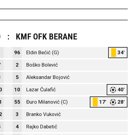
O
:
KMF OFK BERANE
1
96
Eldin Bećić (G)
34'
7
2
Boško Bolević
8
5
Aleksandar Bojović
0
10
Lazar Ćulafić
40'
1
55
Đuro Milanović (C)
17'
28'
2
3
Branko Vuković
5
4
Rajko Dabetić