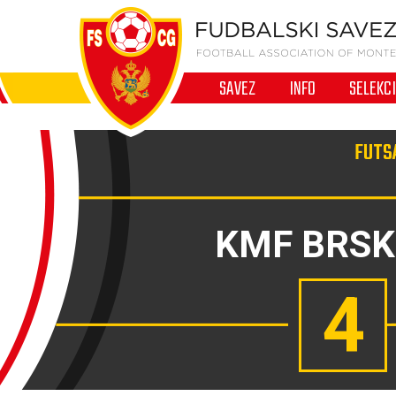
SAVEZ
INFO
SELEKC
FUTSA
KMF BRS
4