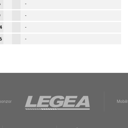
6
-
9
-
4
-
6
-
sponzor
Mobili