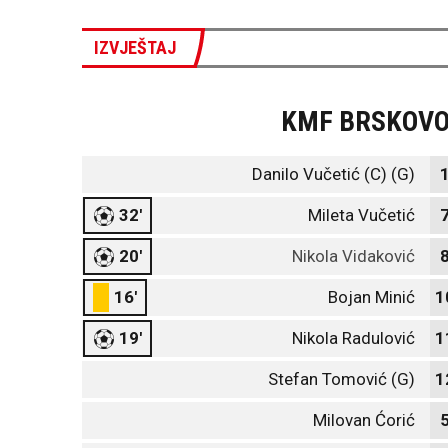
IZVJEŠTAJ
KMF BRSKOV
Danilo Vučetić (C) (G)
32'
Mileta Vučetić
20'
Nikola Vidaković
16'
Bojan Minić
1
19'
Nikola Radulović
1
Stefan Tomović (G)
1
Milovan Ćorić