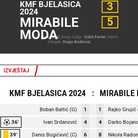
KMF BJELASICA
3
2024
MIRABILE
5
MODA
Prvi sudija :
Sava Pešić
, Drugi sudija :
Vukić Femić
, Match
Delegate:
Drago Bošković
IZVJEŠTAJ
KMF BJELASICA 2024
:
MIRABILE
Boban Baltić (G)
1
1
Rajko Grujić 
36'
Ivan Srdanović
4
4
Darko Bojan
39'
Denis Bogićević (C)
6
8
Nikola Radon