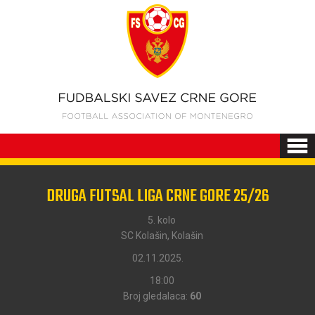
DRUGA FUTSAL LIGA CRNE GORE 25/26
5. kolo
SC Kolašin, Kolašin
02.11.2025.
18:00
Broj gledalaca:
60