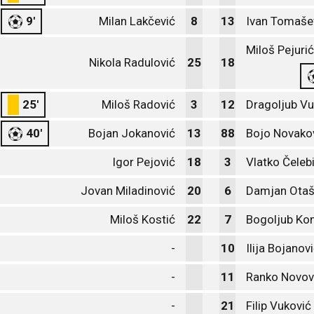
9'
Milan Lakčević
8
13
Ivan Tomaše
Miloš Pejurić
Nikola Radulović
25
18
25'
Miloš Radović
3
12
Dragoljub Vu
40'
Bojan Jokanović
13
88
Bojo Novakov
Igor Pejović
18
3
Vlatko Čeleb
Jovan Miladinović
20
6
Damjan Otaš
Miloš Kostić
22
7
Bogoljub Ko
-
10
Ilija Bojanov
-
11
Ranko Novov
-
21
Filip Vuković