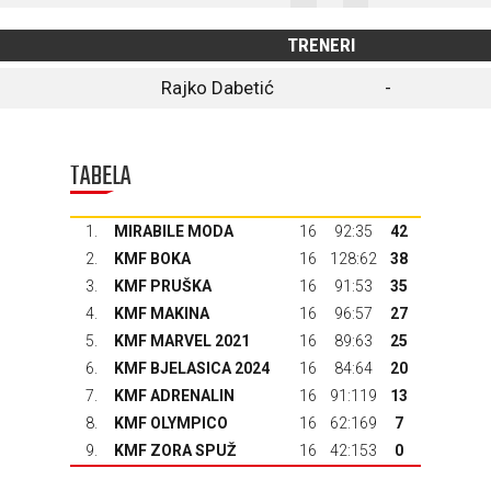
TRENERI
Rajko Dabetić
-
TABELA
1.
MIRABILE MODA
16
92:35
42
2.
KMF BOKA
16
128:62
38
3.
KMF PRUŠKA
16
91:53
35
4.
KMF MAKINA
16
96:57
27
5.
KMF MARVEL 2021
16
89:63
25
6.
KMF BJELASICA 2024
16
84:64
20
7.
KMF ADRENALIN
16
91:119
13
8.
KMF OLYMPICO
16
62:169
7
9.
KMF ZORA SPUŽ
16
42:153
0