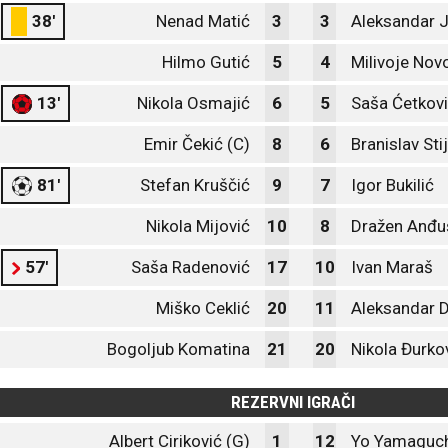
38'
Nenad Matić
3
3
Aleksandar 
Hilmo Gutić
5
4
Milivoje Nov
13'
Nikola Osmajić
6
5
Saša Ćetkov
Emir Čekić (C)
8
6
Branislav Sti
81'
Stefan Kruščić
9
7
Igor Bukilić
Nikola Mijović
10
8
Dražen Anđu
57'
Saša Radenović
17
10
Ivan Maraš
Miško Ceklić
20
11
Aleksandar D
Bogoljub Komatina
21
20
Nikola Đurko
REZERVNI IGRAČI
Albert Ciriković (G)
1
12
Yo Yamaguch