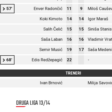
57'
Enver Radončić
11
9
Miloš Caušev
Koki Kimoto
14
14
Igor Maraš
Salih Čelić
15
15
Siniša Stanis
Saša Laban
16
16
Vladimir Vra
Semir Musić
19
17
Saša Medeni
68'
Edis Redžepagić
22
-
TRENERI
Ivan Brnović
Milija Savovi
DRUGA LIGA 13/14