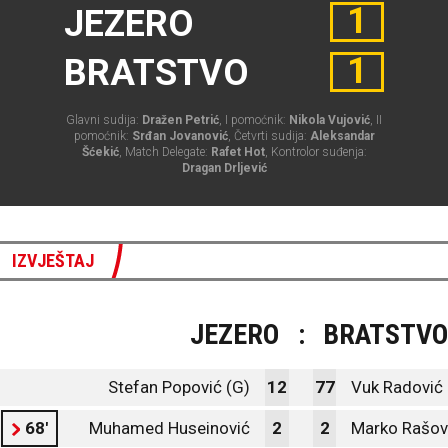
1
JEZERO
1
BRATSTVO
Glavni sudija:
Dražen Petrić
, I pomoćnik:
Nikola Vujović
, II
pomoćnik:
Srđan Jovanović
, Četvrti sudija:
Aleksandar
Šćekić
, Match Delegate:
Rafet Hot
, Kontrolor suđenja:
Dragan Drljević
IZVJEŠTAJ
JEZERO
:
BRATSTVO
Stefan Popović (G)
12
77
Vuk Radović 
68'
Muhamed Huseinović
2
2
Marko Rašov