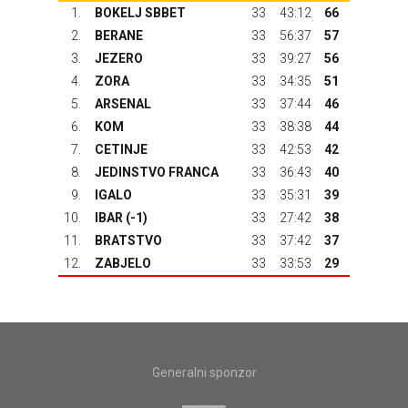
1.
BOKELJ SBBET
33
43:12
66
2.
BERANE
33
56:37
57
3.
JEZERO
33
39:27
56
4.
ZORA
33
34:35
51
5.
ARSENAL
33
37:44
46
6.
KOM
33
38:38
44
7.
CETINJE
33
42:53
42
8.
JEDINSTVO FRANCA
33
36:43
40
9.
IGALO
33
35:31
39
10.
IBAR
(-1)
33
27:42
38
11.
BRATSTVO
33
37:42
37
12.
ZABJELO
33
33:53
29
Generalni sponzor