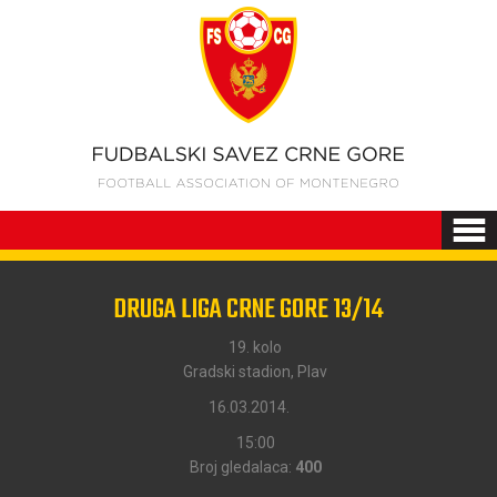
DRUGA LIGA CRNE GORE 13/14
19. kolo
Gradski stadion, Plav
16.03.2014.
15:00
Broj gledalaca:
400