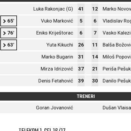
Luka Rakonjac (G)
41
12
Marko Novov
65'
Vuko Marković
5
6
Vladislav Ro
76'
Eniks Kriještorac
6
7
Vasko Kalezi
63'
Yuta Kikuchi
26
11
Balša Božovi
Marko Bugarin
31
14
Miloš Popovi
Mirza Idrizović
37
21
Periša Pešuk
Denis Fetahović
39
30
Danilo Pešuk
TRENERI
Goran Jovanović
Dušan Vlaisa