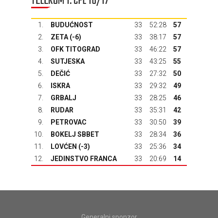
TELEKOM 1. CFL 16/17
1.
BUDUĆNOST
33
52:28
57
2.
ZETA
(-6)
33
38:17
57
3.
OFK TITOGRAD
33
46:22
57
4.
SUTJESKA
33
43:25
55
5.
DEČIĆ
33
27:32
50
6.
ISKRA
33
29:32
49
7.
GRBALJ
33
28:25
46
8.
RUDAR
33
35:31
42
9.
PETROVAC
33
30:50
39
10.
BOKELJ SBBET
33
28:34
36
11.
LOVĆEN
(-3)
33
25:36
34
12.
JEDINSTVO FRANCA
33
20:69
14
Generalni sponzor