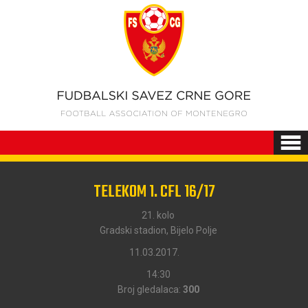
TELEKOM 1. CFL 16/17
21. kolo
Gradski stadion, Bijelo Polje
11.03.2017.
14:30
Broj gledalaca:
300