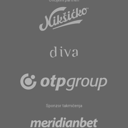
Oficijelni partneri
Sponzor takmičenja