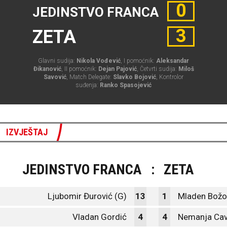
0
JEDINSTVO FRANCA
3
ZETA
Glavni sudija:
Nikola Vođević
, I pomoćnik:
Aleksandar
Đikanović
, II pomoćnik:
Dejan Pajović
, Četvrti sudija:
Miloš
Savović
, Match Delegate:
Slavko Bojović
, Kontrolor
suđenja:
Ranko Spasojević
IZVJEŠTAJ
JEDINSTVO FRANCA
:
ZETA
Ljubomir Đurović (G)
13
1
Mladen Božo
Vladan Gordić
4
4
Nemanja Cav