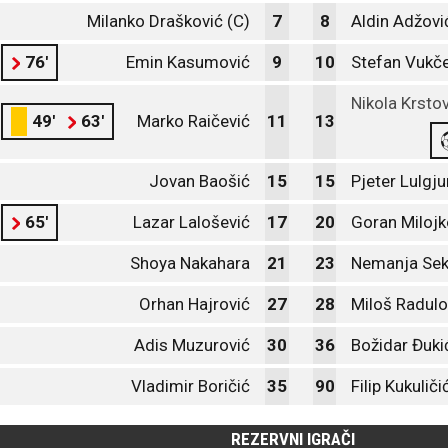
Milanko Drašković (C)
7
8
Aldin Adžovi
76'
Emin Kasumović
9
10
Stefan Vukče
Nikola Krsto
49'
63'
Marko Raičević
11
13
Jovan Baošić
15
15
Pjeter Lulgju
65'
Lazar Lalošević
17
20
Goran Milojk
Shoya Nakahara
21
23
Nemanja Sek
Orhan Hajrović
27
28
Miloš Radulo
Adis Muzurović
30
36
Božidar Đuki
Vladimir Boričić
35
90
Filip Kukuliči
REZERVNI IGRAČI