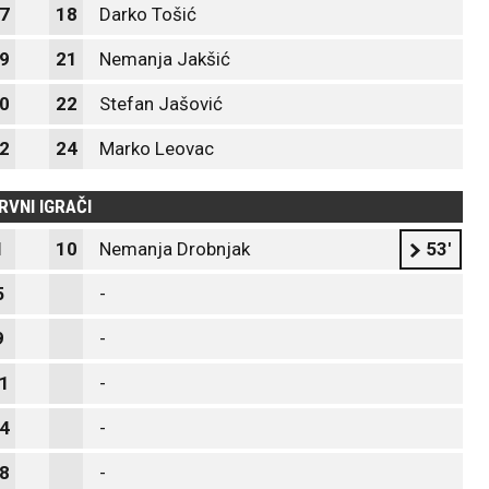
7
18
Darko Tošić
9
21
Nemanja Jakšić
0
22
Stefan Jašović
2
24
Marko Leovac
RVNI IGRAČI
1
10
Nemanja Drobnjak
53'
5
-
9
-
1
-
4
-
8
-