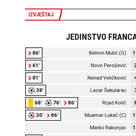
IZVJEŠTAJ
JEDINSTVO FRANC
86'
Belmin Mulić (G)
1
61'
Novo Perošević
81'
Nenad Veličković
38'
Lazar Šekularac
68'
76'
86'
Rijad Kolić
30'
86'
Muamer Lukač (C)
1
Marko Rakonjac
1