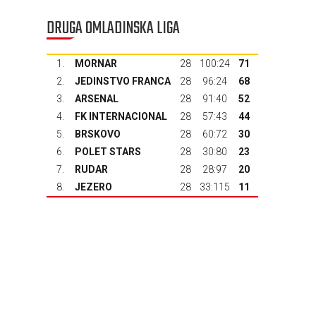
DRUGA OMLADINSKA LIGA
1.
MORNAR
28
100:24
71
2.
JEDINSTVO FRANCA
28
96:24
68
3.
ARSENAL
28
91:40
52
4.
FK INTERNACIONAL
28
57:43
44
5.
BRSKOVO
28
60:72
30
6.
POLET STARS
28
30:80
23
7.
RUDAR
28
28:97
20
8.
JEZERO
28
33:115
11