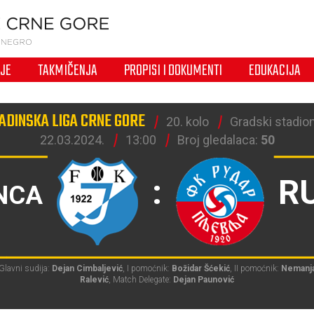
IJE
TAKMIČENJA
PROPISI I DOKUMENTI
EDUKACIJA
ADINSKA LIGA CRNE GORE
20. kolo
Gradski stadion
22.03.2024.
13:00
Broj gledalaca:
50
:
R
NCA
Glavni sudija:
Dejan Cimbaljević
, I pomoćnik:
Božidar Šćekić
, II pomoćnik:
Nemanj
Ralević
, Match Delegate:
Dejan Paunović