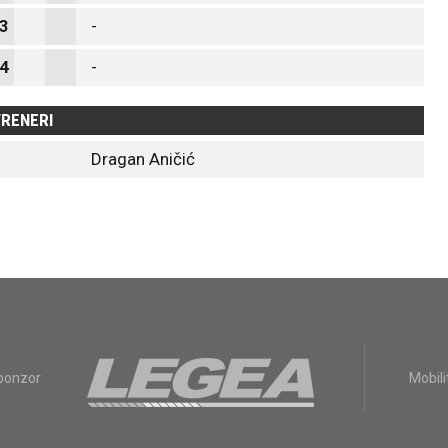
3
-
4
-
RENERI
Dragan Aničić
sponzor
Mobili