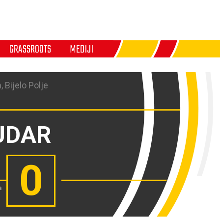
GRASSROOTS
MEDIJI
, Bijelo Polje
UDAR
0
a