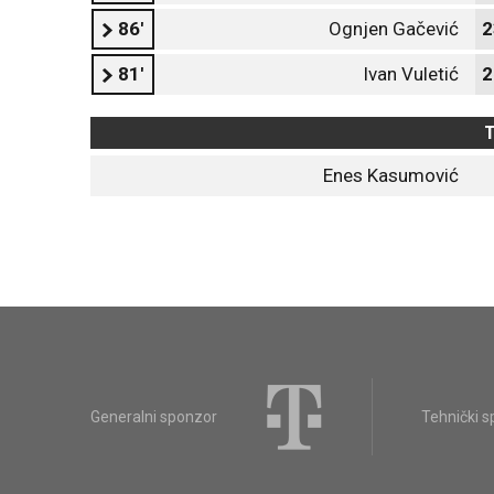
86'
Ognjen Gačević
2
81'
Ivan Vuletić
2
T
Enes Kasumović
Generalni sponzor
Tehnički 