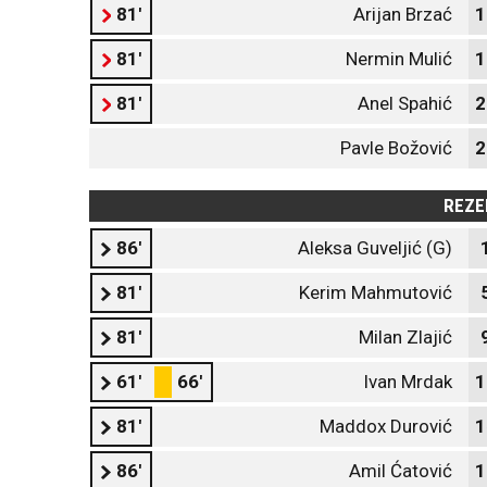
81'
Arijan Brzać
1
81'
Nermin Mulić
1
81'
Anel Spahić
2
Pavle Božović
2
REZE
86'
Aleksa Guveljić (G)
81'
Kerim Mahmutović
81'
Milan Zlajić
61'
66'
Ivan Mrdak
1
81'
Maddox Durović
1
86'
Amil Ćatović
1