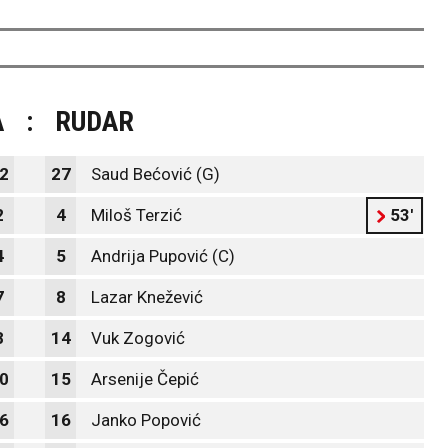
A
:
RUDAR
2
27
Saud Bećović (G)
2
4
Miloš Terzić
53'
4
5
Andrija Pupović (C)
7
8
Lazar Knežević
8
14
Vuk Zogović
0
15
Arsenije Čepić
6
16
Janko Popović