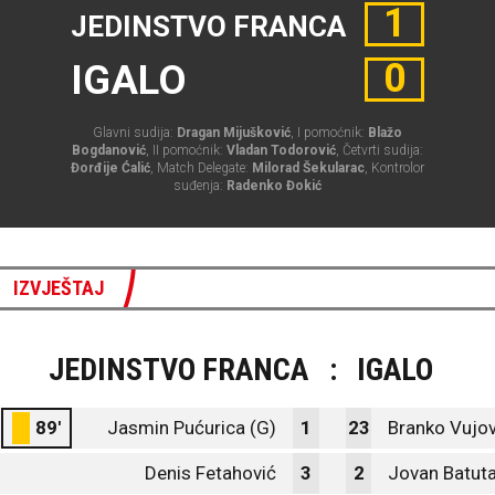
1
JEDINSTVO FRANCA
0
IGALO
Glavni sudija:
Dragan Mijušković
, I pomoćnik:
Blažo
Bogdanović
, II pomoćnik:
Vladan Todorović
, Četvrti sudija:
Đorđije Ćalić
, Match Delegate:
Milorad Šekularac
, Kontrolor
suđenja:
Radenko Đokić
IZVJEŠTAJ
JEDINSTVO FRANCA
:
IGALO
89'
Jasmin Pućurica (G)
1
23
Branko Vujov
Denis Fetahović
3
2
Jovan Batut