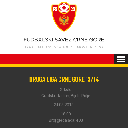
DRUGA LIGA CRNE GORE 13/14
2. kolo
Gradski stadion, Bijelo Polje
24.08.2013.
18:00
Broj gledalaca:
400