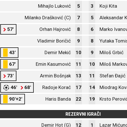
Mihajlo Luković
5
3
Koji Kita
Milanko Drašković (C)
7
5
Aleksandar K
57'
Orhan Hajrović
8
6
Marko Ivanov
Vladimir Boričić
9
8
Yutaka Tomi
43'
Demir Mekić
10
9
Miloš Grbić
67'
Emin Kasumović
11
10
Miloš Markov
73'
Armin Bošnjak
13
11
Stefan Đajić
46'
68'
Radoje Korać
17
14
Miodrag Kov
90'+2'
Haris Banda
22
19
Krsto Perovi
REZERVNI IGRAČI
Demir Hot (G)
12
1
Lazar Mićuno