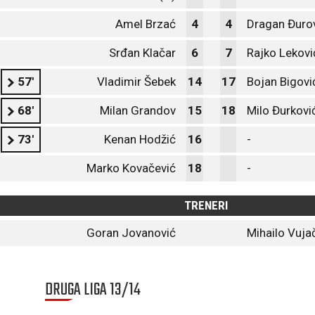
Amel Brzać
4
4
Dragan Đuro
Srđan Klačar
6
7
Rajko Lekovi
57'
Vladimir Šebek
14
17
Bojan Bigovi
68'
Milan Grandov
15
18
Milo Đurkovi
73'
Kenan Hodžić
16
-
Marko Kovačević
18
-
TRENERI
Goran Jovanović
Mihailo Vuja
DRUGA LIGA 13/14