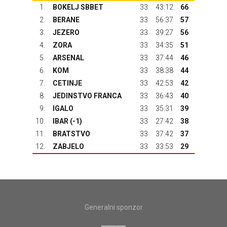
1.
BOKELJ SBBET
33
43:12
66
2.
BERANE
33
56:37
57
3.
JEZERO
33
39:27
56
4.
ZORA
33
34:35
51
5.
ARSENAL
33
37:44
46
6.
KOM
33
38:38
44
7.
CETINJE
33
42:53
42
8.
JEDINSTVO FRANCA
33
36:43
40
9.
IGALO
33
35:31
39
10.
IBAR
(-1)
33
27:42
38
11.
BRATSTVO
33
37:42
37
12.
ZABJELO
33
33:53
29
Generalni sponzor