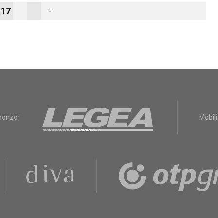
17
-
sponzor
Mobili