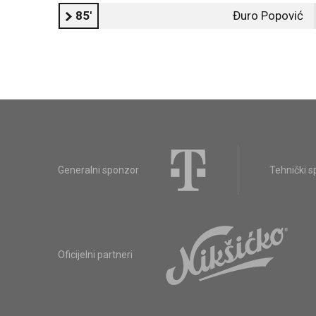
85'
Đuro Popović
Generalni sponzor
Tehnički 
Oficijelni partneri