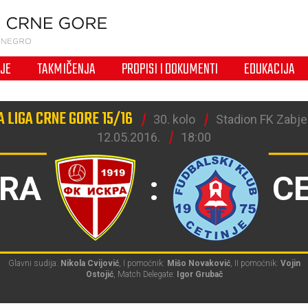
IJE
TAKMIČENJA
PROPISI I DOKUMENTI
EDUKACIJA
 LIGA CRNE GORE 15/16
30. kolo
Stadion FK Zabje
12.05.2016.
18:00
KRA
:
C
Glavni sudija:
Nikola Cvijović
, I pomoćnik:
Mišo Novaković
, II pomoćnik:
Vojin
Ostojić
, Match Delegate:
Igor Grubač