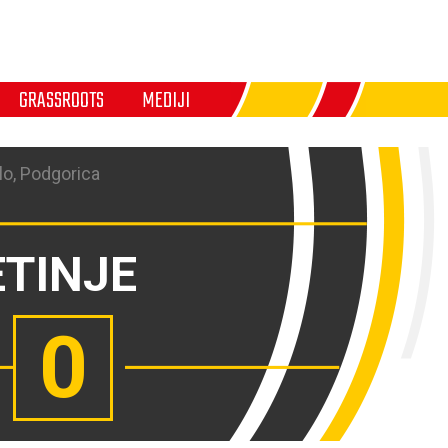
GRASSROOTS
MEDIJI
lo, Podgorica
ETINJE
0