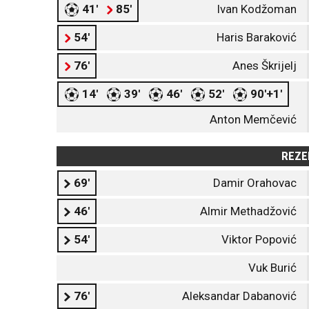
41'
85'
Ivan Kodžoman
54'
Haris Baraković
76'
Anes Škrijelj
14'
39'
46'
52'
90'+1'
Anton Memčević
REZE
69'
Damir Orahovac
46'
Almir Methadžović
54'
Viktor Popović
Vuk Burić
76'
Aleksandar Dabanović