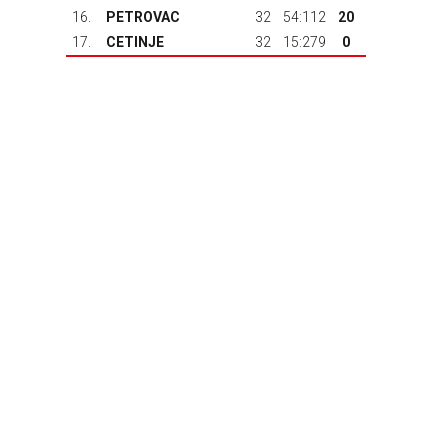
16.
PETROVAC
32
54:112
20
17.
CETINJE
32
15:279
0