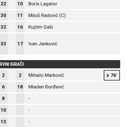
22
10
Boris Lagator
30
11
Miloš Radović (C)
32
16
Kujtim Gaši
33
17
Ivan Janković
RVNI IGRAČI
2
2
Mihailo Marković
76'
6
18
Mladen Đorđević
8
-
10
-
13
-