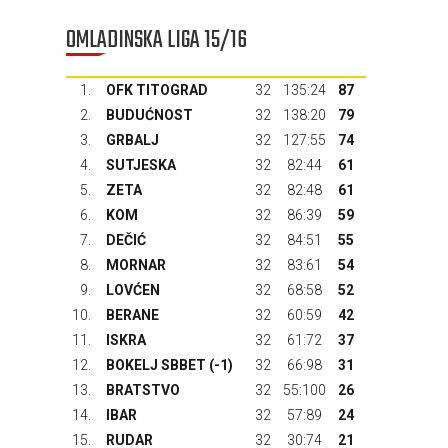
OMLADINSKA LIGA 15/16
1.
OFK TITOGRAD
32
135:24
87
2.
BUDUĆNOST
32
138:20
79
3.
GRBALJ
32
127:55
74
4.
SUTJESKA
32
82:44
61
5.
ZETA
32
82:48
61
6.
KOM
32
86:39
59
7.
DEČIĆ
32
84:51
55
8.
MORNAR
32
83:61
54
9.
LOVĆEN
32
68:58
52
10.
BERANE
32
60:59
42
11.
ISKRA
32
61:72
37
12.
BOKELJ SBBET
(-1)
32
66:98
31
13.
BRATSTVO
32
55:100
26
14.
IBAR
32
57:89
24
15.
RUDAR
32
30:74
21