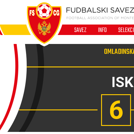
SAVEZ
INFO
SELEKC
OMLADINSKA
IS
6