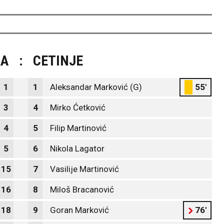
RA
:
CETINJE
1
1
Aleksandar Marković (G)
55'
3
4
Mirko Ćetković
4
5
Filip Martinović
5
6
Nikola Lagator
15
7
Vasilije Martinović
16
8
Miloš Bracanović
18
9
Goran Marković
76'