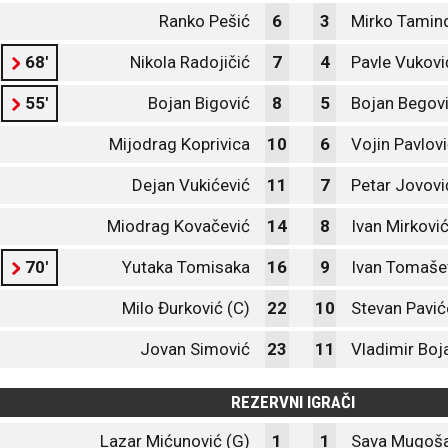
Ranko Pešić
6
3
Mirko Tamind
68'
Nikola Radojičić
7
4
Pavle Vukovi
55'
Bojan Bigović
8
5
Bojan Begov
Mijodrag Koprivica
10
6
Vojin Pavlov
Dejan Vukićević
11
7
Petar Jovovi
Miodrag Kovačević
14
8
Ivan Mirkovi
70'
Yutaka Tomisaka
16
9
Ivan Tomaše
Milo Đurković (C)
22
10
Stevan Pavić
Jovan Simović
23
11
Vladimir Boj
REZERVNI IGRAČI
Lazar Mićunović (G)
1
1
Sava Mugoša