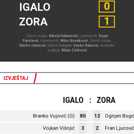
0
IGALO
1
ZORA
Glavni sudija:
Nikola Dabanović
, I pomoćnik:
Dejan
Pavićević
, II pomoćnik:
Mišo Novaković
, Četvrti sudija:
Marko Ivanović
, Match Delegate:
Vasko Raković
, Kontrolor
suđenja:
Blažo Ćetković
IZVJEŠTAJ
IGALO
:
ZORA
Branko Vujović (G)
80
12
Ognjen Bogić
Vojkan Višnjić
3
2
Fran Ljucovi