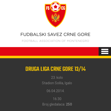
DRUGA LIGA CRNE GORE 13/14
23. kolo
Stadion Solila, Igalo
06.04.2014.
16:30
Broj gledalaca:
250