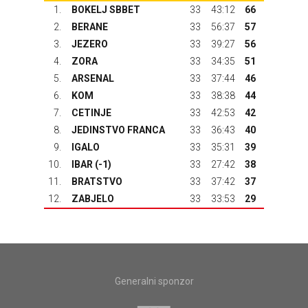
1.
BOKELJ SBBET
33
43:12
66
2.
BERANE
33
56:37
57
3.
JEZERO
33
39:27
56
4.
ZORA
33
34:35
51
5.
ARSENAL
33
37:44
46
6.
KOM
33
38:38
44
7.
CETINJE
33
42:53
42
8.
JEDINSTVO FRANCA
33
36:43
40
9.
IGALO
33
35:31
39
10.
IBAR
(-1)
33
27:42
38
11.
BRATSTVO
33
37:42
37
12.
ZABJELO
33
33:53
29
Generalni sponzor