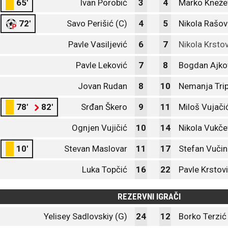
65'
Ivan Porobić
3
4
Marko Kneže
72'
Savo Perišić (C)
4
5
Nikola Rašov
Pavle Vasiljević
6
7
Nikola Krsto
Pavle Leković
7
8
Bogdan Ajkov
Jovan Rudan
8
10
Nemanja Tri
78'
82'
Srđan Škero
9
11
Miloš Vujači
Ognjen Vujičić
10
14
Nikola Vukče
10'
Stevan Maslovar
11
17
Stefan Vučin
Luka Topčić
16
22
Pavle Krstov
REZERVNI IGRAČI
Yelisey Sadlovskiy (G)
24
12
Borko Terzić