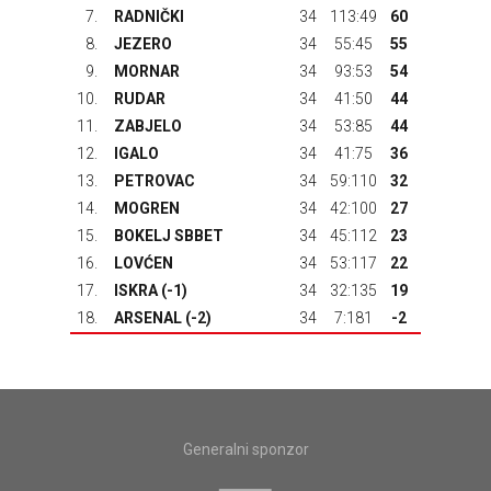
7.
RADNIČKI
34
113:49
60
8.
JEZERO
34
55:45
55
9.
MORNAR
34
93:53
54
10.
RUDAR
34
41:50
44
11.
ZABJELO
34
53:85
44
12.
IGALO
34
41:75
36
13.
PETROVAC
34
59:110
32
14.
MOGREN
34
42:100
27
15.
BOKELJ SBBET
34
45:112
23
16.
LOVĆEN
34
53:117
22
17.
ISKRA
(-1)
34
32:135
19
18.
ARSENAL
(-2)
34
7:181
-2
Generalni sponzor