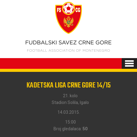
KADETSKA LIGA CRNE GORE 14/15
21. kolo
Stadion Solila, Igalo
14.03.2015.
15:00
Broj gledalaca:
50