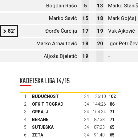
Bogdan Rašo
5
13
Marko Staniš
Marko Savić
15
18
Mark Gojčaj
82'
Đorđe Ćurčija
17
19
Vuk Ajković
Marko Arnautović
18
20
Igor Petričev
Aljoša Bjeletić
19
-
KADETSKA LIGA 14/15
1.
BUDUĆNOST
34
136:10
102
2.
OFK TITOGRAD
34
144:26
86
3.
GRBALJ
34
104:34
71
4.
BERANE
34
82:33
71
5.
SUTJESKA
34
87:23
65
6.
ZETA
34
91:40
65