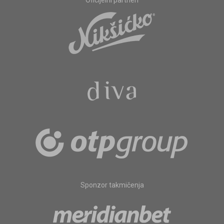
Oficijelni partneri
Sponzor takmičenja