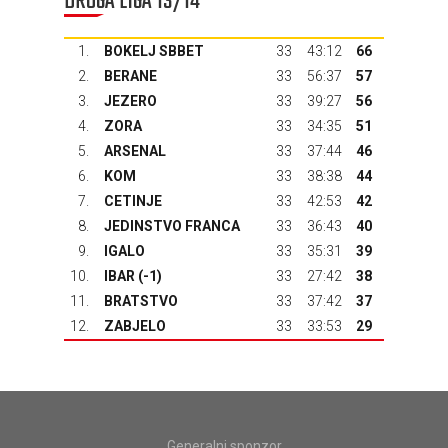
DRUGA LIGA 13/14
1.
BOKELJ SBBET
33
43:12
66
2.
BERANE
33
56:37
57
3.
JEZERO
33
39:27
56
4.
ZORA
33
34:35
51
5.
ARSENAL
33
37:44
46
6.
KOM
33
38:38
44
7.
CETINJE
33
42:53
42
8.
JEDINSTVO FRANCA
33
36:43
40
9.
IGALO
33
35:31
39
10.
IBAR
(-1)
33
27:42
38
11.
BRATSTVO
33
37:42
37
12.
ZABJELO
33
33:53
29
Generalni sponzor