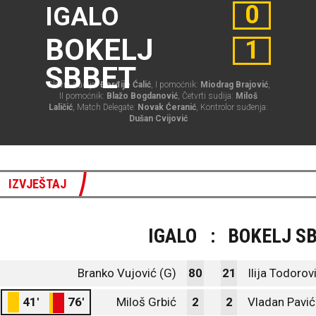
0
IGALO
BOKELJ
1
SBBET
Glavni sudija:
Đorđije Ćalić
, I pomoćnik:
Miodrag Brajović
,
II pomoćnik:
Blažo Bogdanović
, Četvrti sudija:
Miloš
Laličić
, Match Delegate:
Novak Ćeranić
, Kontrolor suđenja:
Dušan Cvijović
IZVJEŠTAJ
IGALO
:
BOKELJ S
Branko Vujović (G)
80
21
Ilija Todorov
41'
76'
Miloš Grbić
2
2
Vladan Pavić