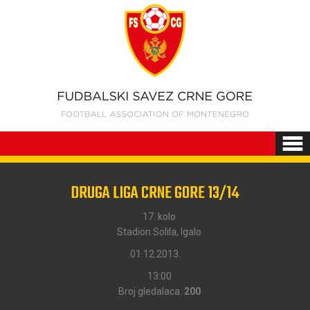
DRUGA LIGA CRNE GORE 13/14
17. kolo
Stadion Solila, Igalo
01.12.2013.
13:00
Broj gledalaca:
200