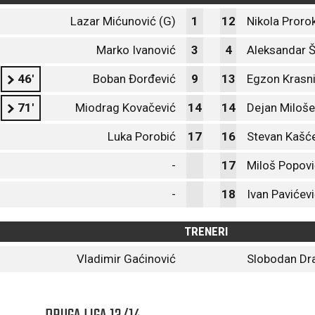
Lazar Mićunović (G)
1
12
Nikola Proro
Marko Ivanović
3
4
Aleksandar Š
46'
Boban Đorđević
9
13
Egzon Krasni
71'
Miodrag Kovačević
14
14
Dejan Miloše
Luka Porobić
17
16
Stevan Kašć
-
17
Miloš Popovi
-
18
Ivan Pavićev
TRENERI
Vladimir Gaćinović
Slobodan Dr