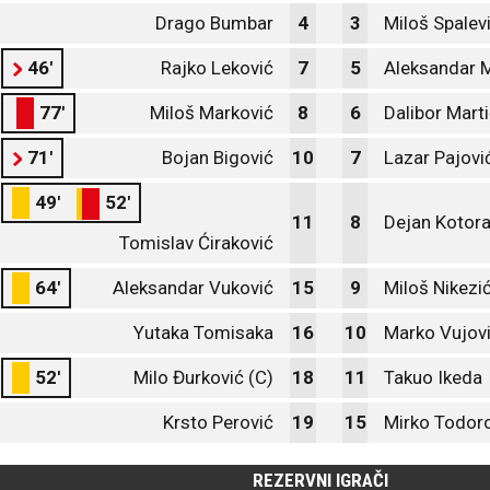
Drago Bumbar
4
3
Miloš Spalev
46'
Rajko Leković
7
5
Aleksandar Mi
77'
Miloš Marković
8
6
Dalibor Mart
71'
Bojan Bigović
10
7
Lazar Pajovi
49'
52'
11
8
Dejan Kotor
Tomislav Ćiraković
64'
Aleksandar Vuković
15
9
Miloš Nikezi
Yutaka Tomisaka
16
10
Marko Vujovi
52'
Milo Đurković (C)
18
11
Takuo Ikeda
Krsto Perović
19
15
Mirko Todor
REZERVNI IGRAČI