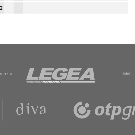
2
-
sponzor
Mobili