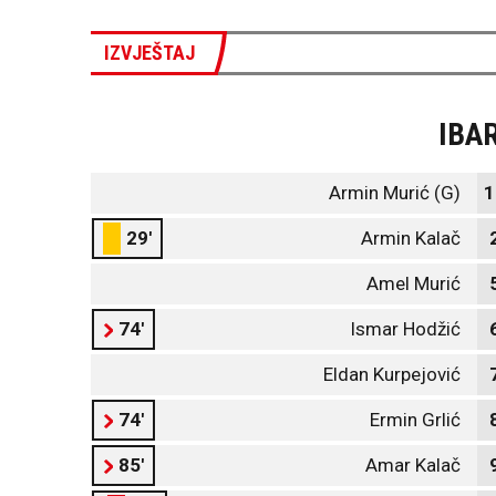
IZVJEŠTAJ
IBA
Armin Murić (G)
1
29'
Armin Kalač
Amel Murić
74'
Ismar Hodžić
Eldan Kurpejović
74'
Ermin Grlić
85'
Amar Kalač