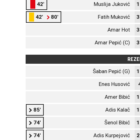
42'
Muslija Juković
1
42'
80'
Fatih Muković
3
Amar Hot
3
Amar Pepić (C)
3
REZE
Šaban Pepić (G)
1
Enes Husović
Amer Bibić
1
85'
Adis Kalač
1
74'
Šenol Bibić
1
74'
Adis Kurpejović
2