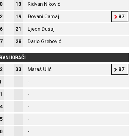
0
13
Ridvan Niković
2
19
Đovani Camaj
87'
6
21
Ljeon Dušaj
7
28
Dario Grebović
RVNI IGRAČI
2
33
Maraš Ulić
87'
4
-
1
-
4
-
5
-
0
-