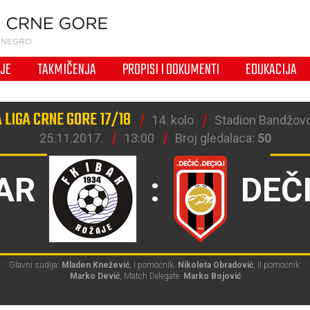
IJE
TAKMIČENJA
PROPISI I DOKUMENTI
EDUKACIJA
LIGA CRNE GORE 17/18
14. kolo
Stadion Bandžovo
25.11.2017.
13:00
Broj gledalaca:
50
AR
:
DEČ
Glavni sudija:
Mladen Knežević
, I pomoćnik:
Nikoleta Obradović
, II pomoćnik:
Marko Dević
, Match Delegate:
Marko Bojović