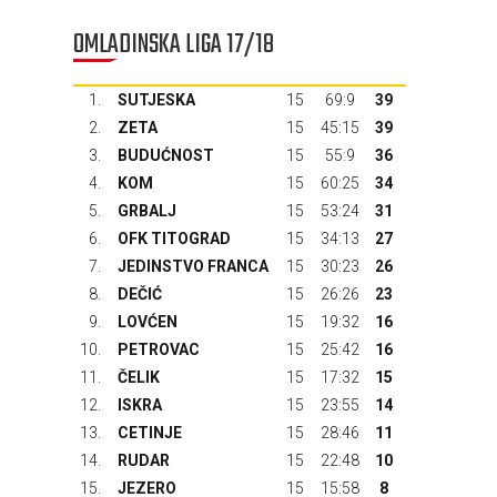
OMLADINSKA LIGA 17/18
1.
SUTJESKA
15
69:9
39
2.
ZETA
15
45:15
39
3.
BUDUĆNOST
15
55:9
36
4.
KOM
15
60:25
34
5.
GRBALJ
15
53:24
31
6.
OFK TITOGRAD
15
34:13
27
7.
JEDINSTVO FRANCA
15
30:23
26
8.
DEČIĆ
15
26:26
23
9.
LOVĆEN
15
19:32
16
10.
PETROVAC
15
25:42
16
11.
ČELIK
15
17:32
15
12.
ISKRA
15
23:55
14
13.
CETINJE
15
28:46
11
14.
RUDAR
15
22:48
10
15.
JEZERO
15
15:58
8