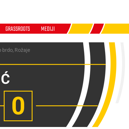
GRASSROOTS
MEDIJI
 brdo, Rožaje
IĆ
0