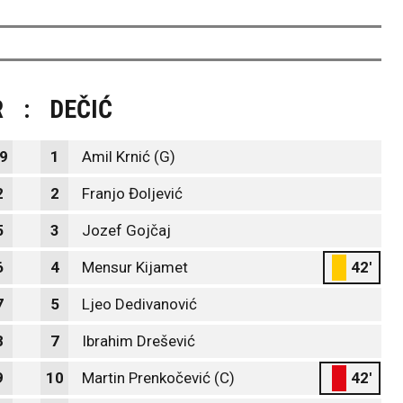
R
:
DEČIĆ
9
1
Amil Krnić (G)
2
2
Franjo Đoljević
5
3
Jozef Gojčaj
6
4
Mensur Kijamet
42'
7
5
Ljeo Dedivanović
8
7
Ibrahim Drešević
9
10
Martin Prenkočević (C)
42'