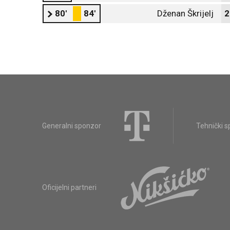
80'
84'
Dženan Škrijelj
2
Generalni sponzor
Tehnički 
Oficijelni partneri