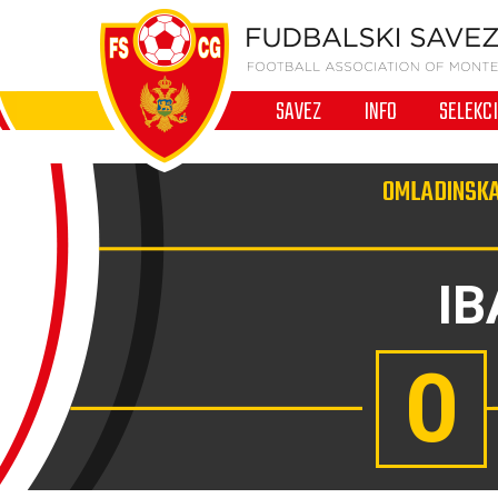
SAVEZ
INFO
SELEKC
OMLADINSKA 
IB
0