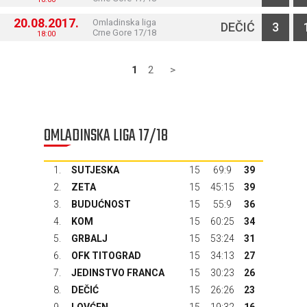
20.08.2017.
Omladinska liga
DEČIĆ
3
Crne Gore 17/18
18:00
1
2
>
OMLADINSKA LIGA 17/18
1.
SUTJESKA
15
69:9
39
2.
ZETA
15
45:15
39
3.
BUDUĆNOST
15
55:9
36
4.
KOM
15
60:25
34
5.
GRBALJ
15
53:24
31
6.
OFK TITOGRAD
15
34:13
27
7.
JEDINSTVO FRANCA
15
30:23
26
8.
DEČIĆ
15
26:26
23