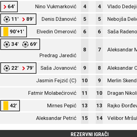
64'
Nino Vukmarković
4
4
Vlado Dedeji
11'
89'
Denis Džanović
5
5
Nebojša Deli
90'+1'
Elvedin Omerović
6
6
Saša Radeno
34'
69'
8
7
Aleksandar 
Predrag Jaredić
22'
79'
Saša Jovanović
9
8
Aleksandar 
Jasmin Fejzić (C)
10
9
Merlin Skend
Fatmir Molabećirović
11
10
Dragan Nikol
42'
Mirnes Pepić
13
13
Rajko Đorđev
Aleksandar Petrić
15
14
Velibor Mršu
REZERVNI IGRAČI