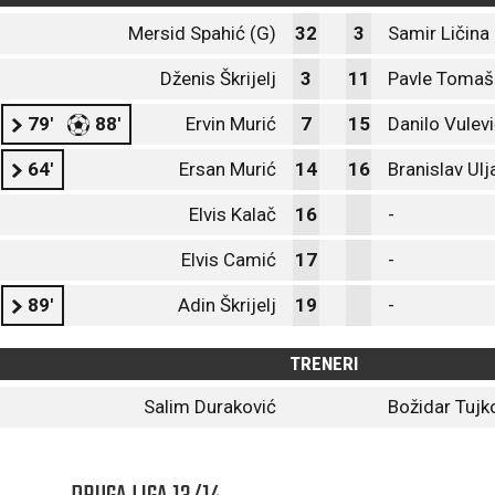
Mersid Spahić (G)
32
3
Samir Ličina
Dženis Škrijelj
3
11
Pavle Tomaš
79'
88'
Ervin Murić
7
15
Danilo Vulev
64'
Ersan Murić
14
16
Branislav Ulj
Elvis Kalač
16
-
Elvis Camić
17
-
89'
Adin Škrijelj
19
-
TRENERI
Salim Duraković
Božidar Tujk