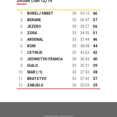
DRUGA LIGA 13/14
1.
BOKELJ SBBET
33
43:12
66
2.
BERANE
33
56:37
57
3.
JEZERO
33
39:27
56
4.
ZORA
33
34:35
51
5.
ARSENAL
33
37:44
46
6.
KOM
33
38:38
44
7.
CETINJE
33
42:53
42
8.
JEDINSTVO FRANCA
33
36:43
40
9.
IGALO
33
35:31
39
10.
IBAR
(-1)
33
27:42
38
11.
BRATSTVO
33
37:42
37
12.
ZABJELO
33
33:53
29
Generalni sponzor