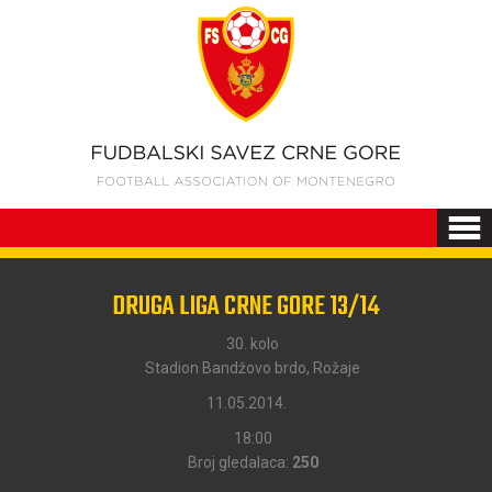
DRUGA LIGA CRNE GORE 13/14
30. kolo
Stadion Bandžovo brdo, Rožaje
11.05.2014.
18:00
Broj gledalaca:
250