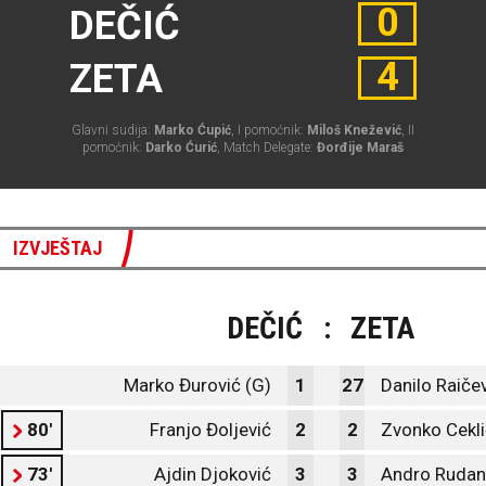
0
DEČIĆ
4
ZETA
Glavni sudija:
Marko Ćupić
, I pomoćnik:
Miloš Knežević
, II
pomoćnik:
Darko Ćurić
, Match Delegate:
Đorđije Maraš
IZVJEŠTAJ
DEČIĆ
:
ZETA
Marko Đurović (G)
1
27
Danilo Raičev
80'
Franjo Đoljević
2
2
Zvonko Cekli
73'
Ajdin Djoković
3
3
Andro Rudan