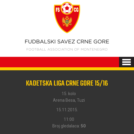
KADETSKA LIGA CRNE GORE 15/16
15. kolo
Arena Besa, Tuzi
15.11.2015.
11:00
Broj gledalaca:
50