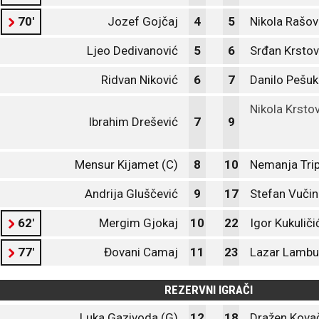
70'
Jozef Gojčaj
4
5
Nikola Rašov
Ljeo Dedivanović
5
6
Srđan Krstov
Ridvan Niković
6
7
Danilo Pešuk
Nikola Krsto
Ibrahim Drešević
7
9
Mensur Kijamet (C)
8
10
Nemanja Trip
Andrija Gluščević
9
17
Stefan Vučin
62'
Mergim Gjokaj
10
22
Igor Kukuliči
77'
Đovani Camaj
11
23
Lazar Lambu
REZERVNI IGRAČI
Luka Gazivoda (G)
12
18
Dražen Kovač