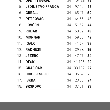
4.
OFK TITOGRAD
34
104:28
78
5.
JEDINSTVO FRANCA
34
97:49
62
6.
GRBALJ
34
65:47
59
7.
PETROVAC
34
64:66
48
8.
LOVĆEN
34
51:52
44
9.
RUDAR
34
50:59
43
10.
MORNAR
34
59:63
42
11.
IGALO
34
41:67
39
12.
RADNIČKI
34
39:78
35
13.
JEZERO
34
47:97
34
14.
DEČIĆ
34
41:105
29
15.
GRAFIČAR
34
33:109
27
16.
BOKELJ SBBET
34
35:87
26
17.
ISKRA
34
23:66
24
18.
BRSKOVO
34
37:91
23