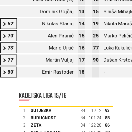
Dominik Gojčaj
13
15
Siniša Mihajl
62'
Nikolas Stanaj
14
19
Nikola Maraš
70'
Alen Piranić
15
25
Marko Peliči
73'
Mario Ujkić
16
77
Luka Kukulič
77'
Martin Vuljaj
17
90
Dušan Krstov
80'
Emir Rastoder
18
-
KADETSKA LIGA 15/16
1.
SUTJESKA
34
119:12
93
2.
BUDUĆNOST
34
101:24
88
3.
ZETA
34
122:28
86