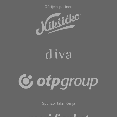
Oficijelni partneri
Sponzor takmičenja